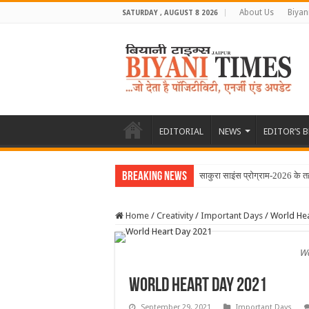
About Us
Biyan
SATURDAY , AUGUST 8 2026
EDITORIAL
NEWS
EDITOR’S 
Breaking News
साकुरा साइंस प्रोग्राम-2026 के त
Home
/
Creativity
/
Important Days
/
World He
Wo
World Heart Day 2021
September 29, 2021
Important Days