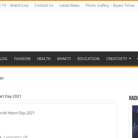
i TV – Watch Live
Contact Us
Latest News
Photo Gallery – Biyani Times
BLOG
FASHION
HEALTH
BHAKTI
EDUCATION
CREATIVITY
हत जापान रवाना हुई बिय
art Day 2021
Radi
rld Heart Day 2021
on
Comments Off