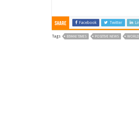
Facebook
Twitter
Li
Share
Tags
BIYANI TIMES
POSITIVE NEWS
WORLD 