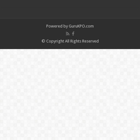
Powered by
GuruKPO.com
© Copyright All Rights Reserved