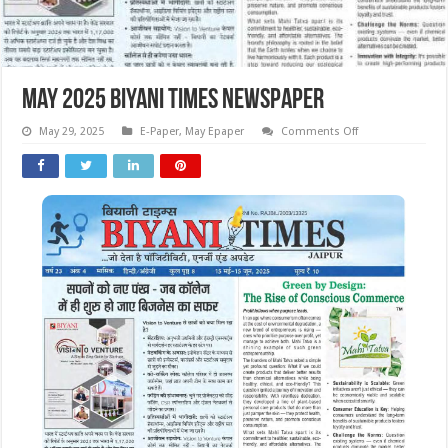
May 2025 Biyani Times Newspaper
on
May 29, 2025
E-Paper
,
May Epaper
Comments Off
May
2025
Biyani
Times
Newspaper