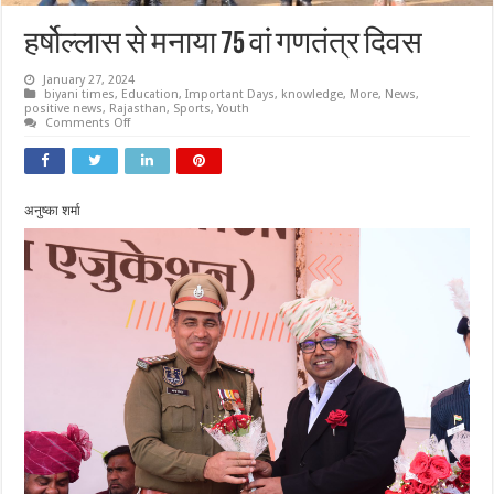
हर्षोल्लास से मनाया 75 वां गणतंत्र दिवस
January 27, 2024
biyani times
,
Education
,
Important Days
,
knowledge
,
More
,
News
,
positive news
,
Rajasthan
,
Sports
,
Youth
on
Comments Off
हर्षोल्लास
से
मनाया
75
वां
गणतंत्र
अनुष्का शर्मा
दिवस