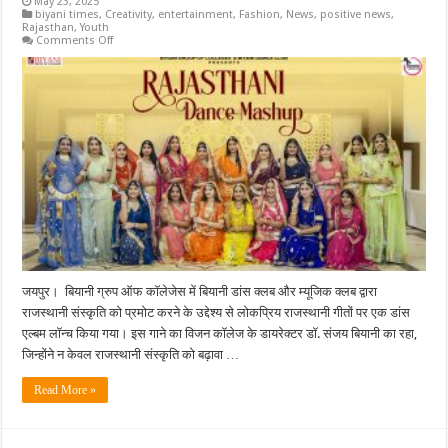
May 23, 2025
biyani times
,
Creativity
,
entertainment
,
Fashion
,
News
,
positive news
,
Rajasthan
,
Youth
on
Comments Off
बियानी
कॉलेज
में
राजस्थानी
संस्कृति
को
समर्पित
डांस
एल्बम
का
भव्य
लॉन्च
जयपुर। बियानी ग्रुप ऑफ कॉलेजेस में बियानी डांस क्लब और म्यूजिक क्लब द्वारा
राजस्थानी संस्कृति को प्रमोट करने के उद्देश्य से लोकप्रिय राजस्थानी गीतों पर एक डांस
एल्बम लॉन्च किया गया। इस गाने का विजन कॉलेज के डायरेक्टर डॉ. संजय बियानी का रहा,
जिन्होंने न केवल राजस्थानी संस्कृति को बढ़ावा …
Read More »