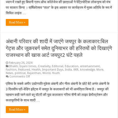
शो
ध्यान में रखते हुए बियानी ग्रुप ऑफ कॉलेजेज की छात्राओं ने पेट्रियोटिक लोकनृत्य को मंच
के
जरिए
पर साकार किया । वार्षिकोत्सव “ताल” के इस अवसर पर कार्यक्रम में मुख्य अतिथि के रूप में
दिखी
सिविल लाइंस …
कतरन
से
कारीगरी
Read More »
की
झलक
अंबानी परिवार की शादी में जाएंगे जयपुर के कलाकार:बिल
गेट्स और जुकरबर्ग समेत दुनियाभर की हस्तियों को दिखाएंगे
राजस्थान की खास आर्ट जयपुर2 घंटे पहले
February 26, 2024
Bhakti
,
biyani times
,
Creativity
,
Editorial
,
Education
,
entertainment
,
Fashion
,
Featured
,
Health
,
Important Days
,
India
,
KKR
,
knowledge
,
More
,
News
,
political
,
Rajasthan
,
World
,
Youth
on
Comments Off
अंबानी
परिवार
एशिया के सबसे अमीर उद्योगपति मुकेश अंबानी और नीता अंबानी के छोटे बेटे अनंत अंबानी के
की
3 दिवसीय प्री-वेडिंग इवेंट्स में जयपुर के कलाकारों को भी आमंत्रित किया है। जयपुर की
शादी
में
पहचान कही जाने वाले ब्लू पॉटरी की युवा कलाकार गरिमा सैनी को लाइव डेमोंस्ट्रेशन और
जाएंगे
कलाकृतियों के साथ शादी …
जयपुर
के
कलाकार:बिल
Read More »
गेट्स
और
जुकरबर्ग