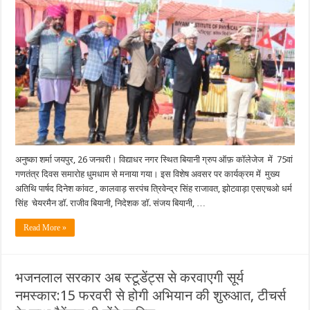
से
मनाया
75
वां
गणतंत्र
दिवस
अनुष्का शर्मा जयपुर, 26 जनवरी। विद्याधर नगर स्थित बियानी ग्रुप ऑफ़ कॉलेजेज में 75वां
गणतंत्र दिवस समारोह धुमधाम से मनाया गया। इस विशेष अवसर पर कार्यक्रम में मुख्य
अतिथि पार्षद दिनेश कांवट , कालवाड़ सरपंच त्रिवेन्द्र सिंह राजावत, झोटवाड़ा एसएचओ धर्म
सिंह चेयरमैन डॉ. राजीव बियानी, निदेशक डॉ. संजय बियानी, …
Read More »
भजनलाल सरकार अब स्टूडेंट्स से करवाएगी सूर्य
नमस्कार:15 फरवरी से होगी अभियान की शुरुआत, टीचर्स