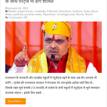
के साथ पैरेंट्स भी होंगे शामिल
January 24, 2024
Bhakti
,
biyani times
,
Creativity
,
Editorial
,
Education
,
Fashion
,
India
,
More
,
News
,
political
,
positive news
,
Rajasthan
,
Uncategorized
,
World
,
World
on
Comments Off
भजनलाल
सरकार
अब
स्टूडेंट्स
से
करवाएगी
सूर्य
नमस्कार:15
फरवरी
से
होगी
अभियान
की
शुरुआत,
टीचर्स
के
साथ
पैरेंट्स
भी
राजस्थान के सरकारी और प्राइवेट स्कूलों में स्टूडेंट्स पढ़ने के साथ अब योग अभ्यास भी
होंगे
करेंगे। प्रदेश की भजनलाल सरकार ने मंगलवार देर रात इसके आदेश जारी किए हैं।
शामिल
जिसके तहत सूर्य सप्तमी (15 फरवरी) से प्रदेश के सभी स्कूलों में स्टूडेंट्स से सूर्य नमस्कार
करवाया जाएगा। इसके लिए सबसे …
Read More »