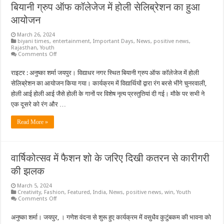
बियानी ग्रुप ऑफ कॉलेजेज में होली सेलिब्रेशन का हुआ
आयोजन
March 26, 2024
biyani times
,
entertainment
,
Important Days
,
News
,
positive news
,
Rajasthan
,
Youth
on
Comments Off
बियानी
ग्रुप
राइटर : अनुष्का शर्मा जयपुर। विद्याधर नगर स्थित बियानी ग्रुप ऑफ कॉलेजेज में होली
ऑफ
कॉलेजेज
सेलिब्रेशन का आयोजन किया गया। कार्यक्रम में विद्यार्थियों द्वारा रंग बरसे भींगे चुनरवाली,
में
होली
होली आई होली आई जैसे होली के गानों पर विशेष नृत्य प्रस्तुतियां दी गई। मौके पर सभी ने
सेलिब्रेशन
एक दूसरे को रंग और …
का
हुआ
आयोजन
Read More »
वार्षिकोत्सव में फैशन शो के जरिए दिखी कतरन से कारीगरी
की झलक
March 5, 2024
Creativity
,
Fashion
,
Featured
,
India
,
News
,
positive news
,
win
,
Youth
on
Comments Off
वार्षिकोत्सव
में
अनुष्का शर्मा। जयपुर, । गणेश वंदना से शुरू हुए कार्यक्रम में वसुधैव कुटुंबकम की भावना को
फैशन