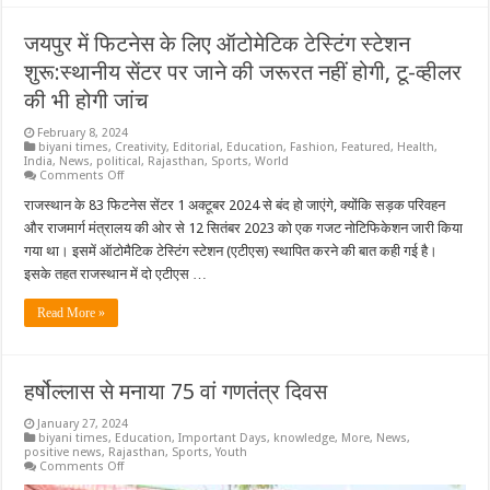
समेत
दुनियाभर
जयपुर में फिटनेस के लिए ऑटोमेटिक टेस्टिंग स्टेशन
की
हस्तियों
शुरू:स्थानीय सेंटर पर जाने की जरूरत नहीं होगी, टू-व्हीलर
को
दिखाएंगे
की भी होगी जांच
राजस्थान
की
खास
February 8, 2024
आर्ट
biyani times
,
Creativity
,
Editorial
,
Education
,
Fashion
,
Featured
,
Health
,
जयपुर2
India
,
News
,
political
,
Rajasthan
,
Sports
,
World
घंटे
on
Comments Off
पहले
जयपुर
में
राजस्थान के 83 फिटनेस सेंटर 1 अक्टूबर 2024 से बंद हो जाएंगे, क्योंकि सड़क परिवहन
फिटनेस
और राजमार्ग मंत्रालय की ओर से 12 सितंबर 2023 को एक गजट नोटिफिकेशन जारी किया
के
लिए
गया था। इसमें ऑटोमैटिक टेस्टिंग स्टेशन (एटीएस) स्थापित करने की बात कही गई है।
ऑटोमेटिक
इसके तहत राजस्थान में दो एटीएस …
टेस्टिंग
स्टेशन
शुरू:स्थानीय
Read More »
सेंटर
पर
जाने
की
जरूरत
हर्षोल्लास से मनाया 75 वां गणतंत्र दिवस
नहीं
होगी,
टू-
January 27, 2024
व्हीलर
biyani times
,
Education
,
Important Days
,
knowledge
,
More
,
News
,
की
positive news
,
Rajasthan
,
Sports
,
Youth
भी
on
Comments Off
होगी
हर्षोल्लास
जांच