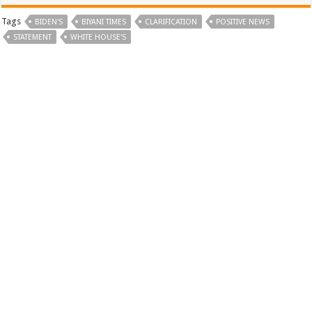
Tags
BIDEN'S
BIYANI TIMES
CLARIFICATION
POSITIVE NEWS
STATEMENT
WHITE HOUSE'S