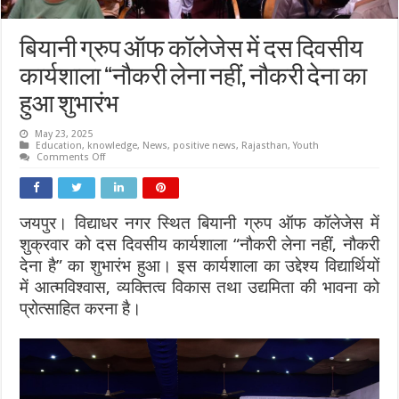
बियानी ग्रुप ऑफ कॉलेजेस में दस दिवसीय
कार्यशाला “नौकरी लेना नहीं, नौकरी देना का
हुआ शुभारंभ
May 23, 2025
Education
,
knowledge
,
News
,
positive news
,
Rajasthan
,
Youth
on
Comments Off
बियानी
ग्रुप
ऑफ
कॉलेजेस
में
जयपुर। विद्याधर नगर स्थित बियानी ग्रुप ऑफ कॉलेजेस में
दस
दिवसीय
शुक्रवार को दस दिवसीय कार्यशाला “नौकरी लेना नहीं, नौकरी
कार्यशाला
“नौकरी
देना है” का शुभारंभ हुआ। इस कार्यशाला का उद्देश्य विद्यार्थियों
लेना
में आत्मविश्वास, व्यक्तित्व विकास तथा उद्यमिता की भावना को
नहीं,
नौकरी
प्रोत्साहित करना है।
देना
का
हुआ
शुभारंभ