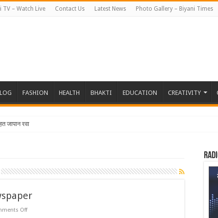
i TV – Watch Live
Contact Us
Latest News
Photo Gallery – Biyani Times
BLOG
FASHION
HEALTH
BHAKTI
EDUCATION
CREATIVITY
तहत जापान रवाना हुई बियानी ग्रुप ऑफ कॉलेजेज
Radi
wspaper
on
ments Off
JUNE