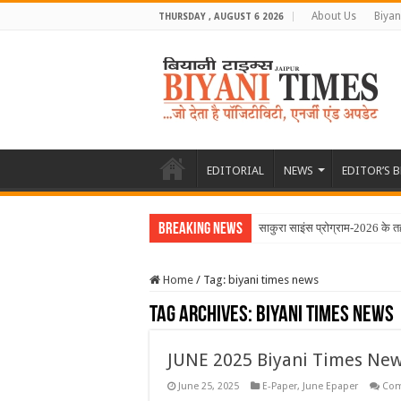
About Us
Biyan
THURSDAY , AUGUST 6 2026
EDITORIAL
NEWS
EDITOR’S 
Breaking News
साकुरा साइंस प्रोग्राम-2026 के 
Home
/
Tag:
biyani times news
Tag Archives:
biyani times news
JUNE 2025 Biyani Times Ne
June 25, 2025
E-Paper
,
June Epaper
Com