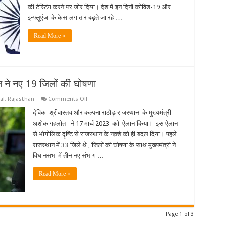
का
की टेस्टिंग करने पर जोर दिया। देश में इन दिनों कोविड-19 और
जिनोम
सिक्वेंसिंग
इन्फ्लूएंजा के केस लगातार बढ़ते जा रहे …
पर
जोर
Read More »
त ने नए 19 जिलों की घोषणा
on
al
,
Rajasthan
Comments Off
राजस्थान
के
देविका श्रीवास्तव और कल्पना राठौड़ राजस्थान के मुख्यमंत्री
मुख्यमंत्री
अशोक गहलोत ने 17 मार्च 2023 को ऐलान किया। इस ऐलान
अशोक
गहलोत
से भोगोलिक दृष्टि से राजस्थान के नक़्शे को ही बदल दिया। पहले
ने
राजस्थान में 33 जिले थे , जिलों की घोषणा के साथ मुख्यमंत्री ने
नए
19
विधानसभा में तीन नए संभाग …
जिलों
की
घोषणा
Read More »
Page 1 of 3