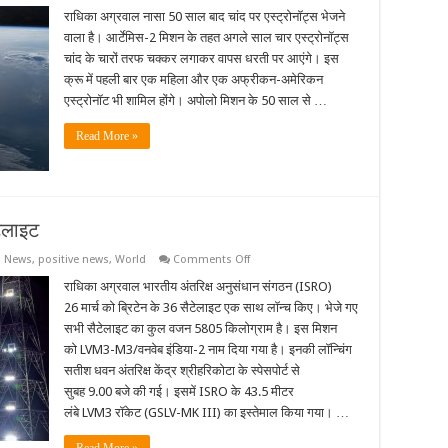
नासा
ने
राधिका अग्रवाल नासा 50 साल बाद चांद पर एस्ट्रोनॉट्स भेजने
चांद
वाला है। आर्टेमिस-2 मिशन के तहत अगले साल चार एस्ट्रोनॉट्स
पर
जाने
चांद के चारों तरफ चक्कर लगाकर वापस धरती पर आएंगे। इस
वाले
क्रू में पहली बार एक महिला और एक अफ्रीकन-अमेरिकन
क्रू
की
एस्ट्रोनॉट भी शामिल होंगे। अपोलो मिशन के 50 साल से …
घोषणा
Read More »
टेलाइट
on
,
News
,
positive news
,
World
Comments Off
ISRO
ने
राधिका अग्रवाल भारतीय अंतरिक्ष अनुसंधान संगठन (ISRO)
लॉन्च
26 मार्च को ब्रिटेन के 36 सैटेलाइट एक साथ लॉन्च किए। भेजे गए
किए
ब्रिटेन
सभी सैटेलाइट का कुल वजन 5805 किलोग्राम है। इस मिशन
के
को LVM3-M3/वनवेब इंडिया-2 नाम दिया गया है। इनकी लॉन्चिंग
36
सैटेलाइट
सतीश धवन अंतरिक्ष केंद्र श्रीहरिकोटा के स्पेसपोर्ट से
सुबह 9.00 बजे की गई। इसमें ISRO के 43.5 मीटर
लंबे LVM3 रॉकेट (GSLV-MK III) का इस्तेमाल किया गया। …