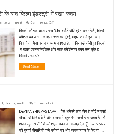
री के बाद फिल्म इंडस्ट्री में रखा कदम
on
entertainment
Comments Off
जन्मदिन
विशेष
विक्की कौशल आज अपना 34वां बर्थडे सेलिब्रेट कर रहे हैं , विक्की
:-
कौशल का जन्म 16 मई 1988 को मुंबई, महाराष्ट्र में हुआ था।
इंजीनियरिंग
की
विक्की के पिता का नाम श्याम कौशल है, जो कि कई बॉलीवुड फिल्मों
डिग्री
में बतौर एक्शन निर्देशक और स्टंट कोर्डिनेटर काम कर चुके हैं,
के
बाद
जिनमे स्लमडॉग …
फिल्म
इंडस्ट्री
में
Read More »
रखा
कदम
on
ed
,
Health
,
Youth
Comments Off
स्वास्थ्य
के
DEVIKA SHRIVASTAVA ऐसे अनेको लोग होते है कोई न कोई
लिए
बीमारी से घिरे होते है और इलाज में बहुत पैसा खर्च होता रहता है। मैं
लाभकारी
हैं
अपने बहुत से रोगियों को शहद सेवन की सलाह देता हूँ। इस प्रकार
शहद
की पुरानी बीमारियों वाले मरीजों को और जनसामान्य के हित के …