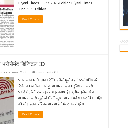
2025
Biyani Times – June 2025 Edition Biyani Times –
Biyani
June 2025 Edition
Times
Newspaper
Read More »
से भरोसेमंद डिजिटल ID
on
ositive news
,
Youth
Comments Off
केंद्र
का
भारत सरकार ने ग्लोबल रेटिंग एजेंसी मूडीज इन्‍वेस्‍टर्स सर्विस की
दावा-
रिपोर्ट को खारिज करते हुए आधार कार्ड को दुनिया का सबसे
आधार
दुनिया
भरोसेमंद डिजिटल पहचान पत्र बताया है। मूडीज इन्‍वेस्‍टर्स ने
की
आधार कार्ड से जुड़ी लोगों की सुरक्षा और गोपनीयता पर चिंता जाहिर
सबसे
भरोसेमंद
की थी। इलेक्ट्रॉनिक्स और आईटी मंत्रालय ने प्रेस …
डिजिटल
ID
Read More »