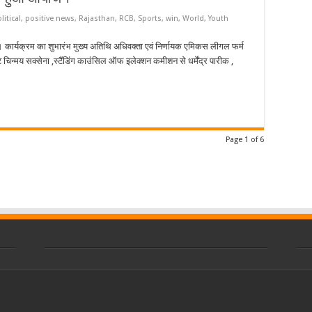
एलान
litical
,
positive news
,
Rajasthan
,
RCB
,
Sports
,
win
,
World
,
Youth
ा। कार्यक्रम का शुभारंभ मुख्य अतिथि अधिवक्ता एवं निर्णायक एमिकस लीगल फर्म
ंट चिन्मय सक्सेना ,स्टैंडिंग काउंसिल ऑफ इलेक्शन कमीशन से धर्मेंद्र पारीक ,
Page 1 of 6