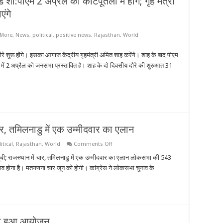
ो:पीएम 2 अप्रैल को कोटपूतली में होंगे; गृह मंत्री
एंगे
More
,
News
,
political
,
positive news
,
Rajasthan
,
World
 दौरे शुरू होंगे। इसका आगाज केंद्रीय गृहमंत्री अमित शाह करेंगे। शाह के बाद पीएम
ली में 2 अप्रैल को जनसभा प्रस्तावित है। शाह के दो दिवसीय दौरे की शुरुआत 31
चार, तमिलनाडु में एक उम्मीदवार का एलान
on
itical
,
Rajasthan
,
World
Comments Off
कांग्रेस
की
 सूची; राजस्थान में चार, तमिलनाडु में एक उम्मीदवार का एलान लोकसभा की 543
छठी
नाव होना है। मतगणना चार जून को होगी। कांग्रेस ने लोकसभा चुनाव के …
सूची;
राजस्थान
में
चार,
तमिलनाडु
में
एक
उम्मीदवार
ट का हुआ आयोजन
का