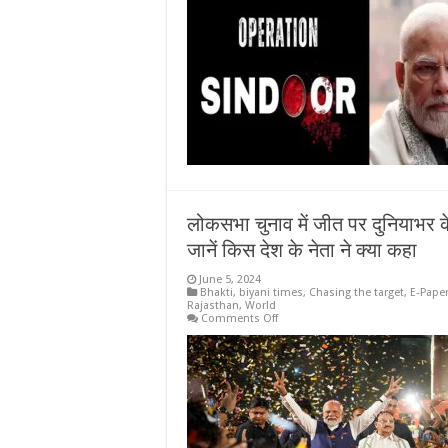
लोकसभा चुनाव में जीत पर दुनियाभर के द
जानें किस देश के नेता ने क्या कहा
June 5, 2024
Bhakti
,
biyani times
,
Chasing the target
,
E-Pape
Rajasthan
,
World
on
Comments Off
लोकसभा
चुनाव
में
जीत
पर
दुनियाभर
के
देशों
के
राष्ट्रप्रमुखों