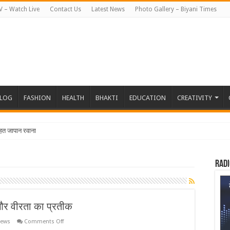
V – Watch Live
Contact Us
Latest News
Photo Gallery – Biyani Times
BLOG
FASHION
HEALTH
BHAKTI
EDUCATION
CREATIVITY
तहत जापान रवाना हुई बियानी ग्रुप ऑफ कॉलेजेज
Radi
और वीरता का प्रतीक
on
news
Comments Off
ऑपरेशन