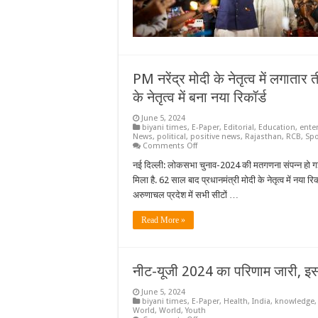
ने
पीएम
मोदी
को
दी
बधाई,
जानें
किस
PM नरेंद्र मोदी के नेतृत्व में लगात
देश
के
के नेतृत्व में बना नया रिकॉर्ड
नेता
ने
June 5, 2024
क्या
biyani times
,
E-Paper
,
Editorial
,
Education
,
ente
कहा
News
,
political
,
positive news
,
Rajasthan
,
RCB
,
Spo
on
Comments Off
PM
नरेंद्र
नई दिल्ली: लोकसभा चुनाव-2024 की मतगणना संपन्न हो गई है.
मोदी
मिला है. 62 साल बाद प्रधानमंत्री मोदी के नेतृत्व में नया रि
के
नेतृत्व
अरुणाचल प्रदेश में सभी सीटों …
में
लगातार
तीसरी
Read More »
बार
NDA
को
मिली
बहुमत,
नीट-यूजी 2024 का परिणाम जारी, इस ब
62
साल
June 5, 2024
बाद
biyani times
,
E-Paper
,
Health
,
India
,
knowledge
मोदी
World
,
World
,
Youth
के