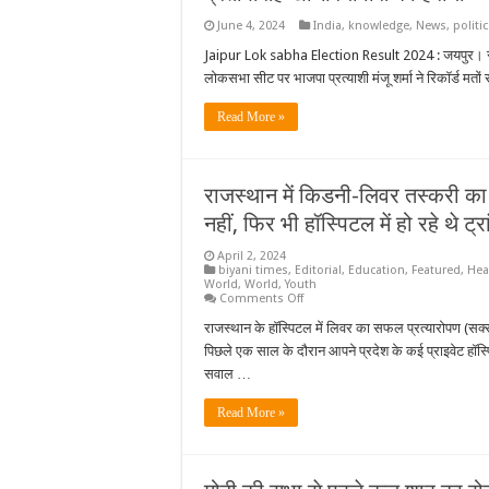
के
June 4, 2024
India
,
knowledge
,
News
,
politic
समर्थन
लेने
Jaipur Lok sabha Election Result 2024 : जयपुर। रा
पर
भी
लोकसभा सीट पर भाजपा प्रत्याशी मंजू शर्मा ने रिकॉर्ड मतो
चर्चा
होगी
Read More »
राजस्थान में किडनी-लिवर तस्करी का 
नहीं, फिर भी हॉस्पिटल में हो रहे थे ट्रा
April 2, 2024
biyani times
,
Editorial
,
Education
,
Featured
,
Hea
World
,
World
,
Youth
on
Comments Off
राजस्थान
में
राजस्थान के हॉस्पिटल में लिवर का सफल प्रत्यारोपण (सक्स
किडनी-
पिछले एक साल के दौरान आपने प्रदेश के कई प्राइवेट हॉस्पिटल
लिवर
तस्करी
सवाल …
का
रैकेट:NOC
देने
Read More »
वाली
कमेटी
की
8
महीने