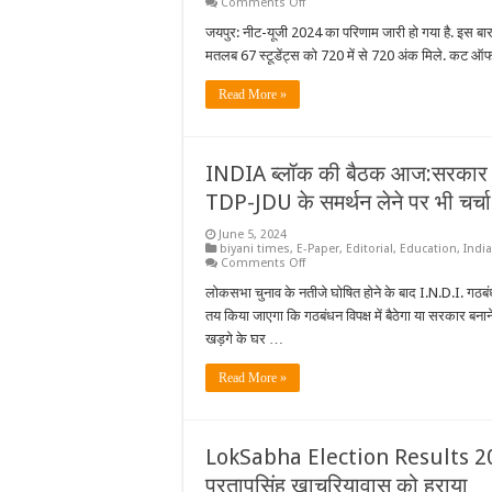
on
Comments Off
नेतृत्व
नीट-
में
यूजी
जयपुर: नीट-यूजी 2024 का परिणाम जारी हो गया है. इस बार प
बना
2024
नया
मतलब 67 स्टूडेंट्स को 720 में से 720 अंक मिले. कट 
का
रिकॉर्ड
परिणाम
जारी,
Read More »
इस
बार
चौंकाने
वाला
रहा
INDIA ब्लॉक की बैठक आज:सरकार बनान
परीक्षा
परिणाम
TDP-JDU के समर्थन लेने पर भी चर्चा
June 5, 2024
biyani times
,
E-Paper
,
Editorial
,
Education
,
India
on
Comments Off
INDIA
ब्लॉक
लोकसभा चुनाव के नतीजे घोषित होने के बाद I.N.D.I. गठब
की
तय किया जाएगा कि गठबंधन विपक्ष में बैठेगा या सरकार बना
बैठक
आज:सरकार
खड़गे के घर …
बनाने
या
विपक्ष
Read More »
में
बैठने
को
लेकर
फैसला
LokSabha Election Results 2024:
होगा,
TDP-
प्रतापसिंह खाचरियावास को हराया
JDU