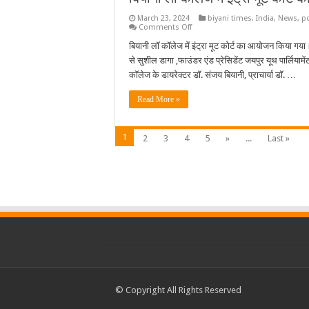
March 23, 2024
biyani times
,
India
,
News
,
po
on
Comments Off
बियानी
लॉ
बियानी लॉ कॉलेज में इंट्रा मूट कोर्ट का आयोजन किया गय
कॉलेज
से सुशील डागा ,फाउंडर एंड प्रेसिडेंट जयपुर यूथ पार्लियामे
में
इंट्रा
कॉलेज के डायरेक्टर डॉ. संजय बियानी, प्राचार्या डॉ. …
मूट
कोर्ट
का
Read More »
हुआ
आयोजन
1
2
3
4
5
»
...
Last »
© Copyright All Rights Reserved