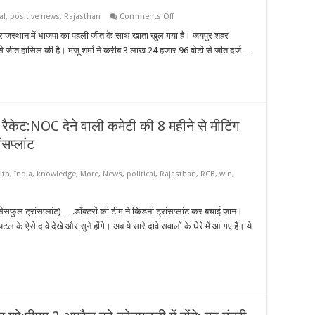
on
al
,
positive news
,
Rajasthan
Comments Off
LokSabha
Election
जस्थान में भाजपा का पहली जीत के साथ खाता खुल गया है। जयपुर शहर
Results
ं से जीत हासिल की है। मंजू शर्मा ने करीब 3 लाख 24 हजार 96 वोटों से जीत दर्ज …
2024:
जयपुर
शहर
से
भाजपा
की
मंजू
शर्मा
रैकेट:NOC देने वाली कमेटी की 8 महीने से मीटिंग
जीतीं,
प्रतापसिंह
ंसप्लांट
खाचरियावास
को
हराया
lth
,
India
,
knowledge
,
More
,
News
,
political
,
Rajasthan
,
RCB
,
win
,
ेसफुल ट्रांसप्लांट) ….डॉक्टरों की टीम ने किडनी ट्रांसप्लांट कर बचाई जान।
 के ऐसे दावे देखे और सुने होंगे। अब ये सारे दावे सवालों के घेरे में आ गए हैं। ये