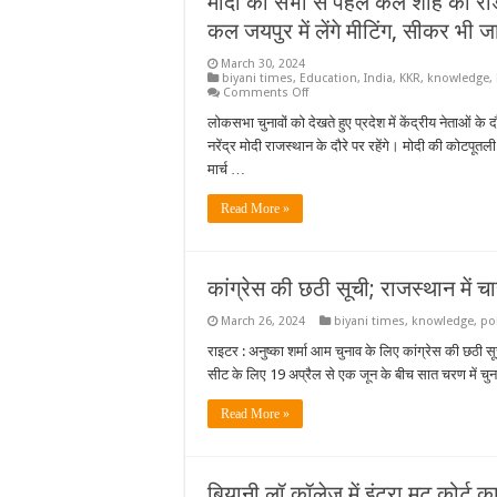
मोदी की सभा से पहले कल शाह का रोड श
से
मीटिंग
कल जयपुर में लेंगे मीटिंग, सीकर भी जा
नहीं,
फिर
March 30, 2024
भी
biyani times
,
Education
,
India
,
KKR
,
knowledge
,
हॉस्पिटल
on
Comments Off
में
मोदी
हो
की
लोकसभा चुनावों को देखते हुए प्रदेश में केंद्रीय नेताओं के
रहे
सभा
थे
नरेंद्र मोदी राजस्थान के दौरे पर रहेंगे। मोदी की कोटपूत
से
ट्रांसप्लांट
पहले
मार्च …
कल
शाह
का
Read More »
रोड
शो:पीएम
2
अप्रैल
को
कांग्रेस की छठी सूची; राजस्थान में 
कोटपूतली
में
March 26, 2024
biyani times
,
knowledge
,
pol
होंगे;
गृह
राइटर : अनुष्का शर्मा आम चुनाव के लिए कांग्रेस की छठी
मंत्री
कल
सीट के लिए 19 अप्रैल से एक जून के बीच सात चरण में चु
जयपुर
में
लेंगे
Read More »
मीटिंग,
सीकर
भी
जाएंगे
बियानी लॉ कॉलेज में इंट्रा मूट कोर्