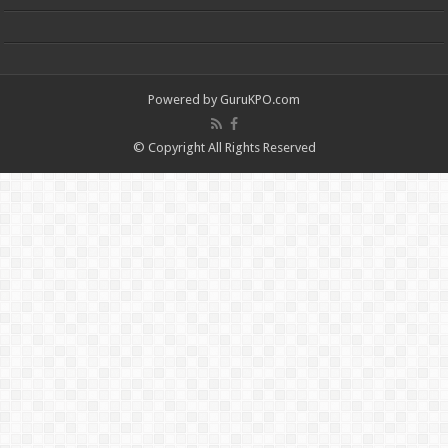
Powered by
GuruKPO.com
© Copyright All Rights Reserved