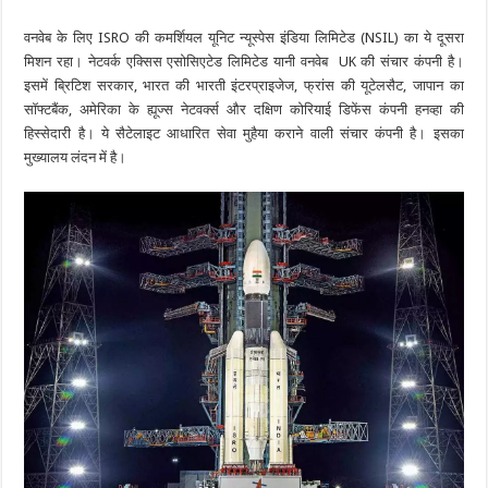
वनवेब के लिए ISRO की कमर्शियल यूनिट न्यूस्पेस इंडिया लिमिटेड (NSIL) का ये दूसरा
मिशन रहा। नेटवर्क एक्सिस एसोसिएटेड लिमिटेड यानी वनवेब UK की संचार कंपनी है।
इसमें ब्रिटिश सरकार, भारत की भारती इंटरप्राइजेज, फ्रांस की यूटेलसैट, जापान का
सॉफ्टबैंक, अमेरिका के ह्यूज्स नेटवर्क्स और दक्षिण कोरियाई डिफेंस कंपनी हनव्हा की
हिस्सेदारी है। ये सैटेलाइट आधारित सेवा मुहैया कराने वाली संचार कंपनी है। इसका
मुख्यालय लंदन में है।