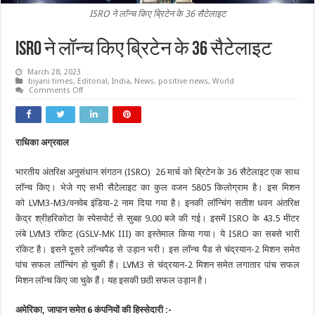
ISRO ने लॉन्च किए ब्रिटेन के 36 सैटेलाइट
ISRO ने लॉन्च किए ब्रिटेन के 36 सैटेलाइट
March 28, 2023
biyani times
,
Editorial
,
India
,
News
,
positive news
,
World
on
Comments Off
ISRO
ने
लॉन्च
किए
ब्रिटेन
राधिका अग्रवाल
के
36
सैटेलाइट
भारतीय अंतरिक्ष अनुसंधान संगठन (ISRO) 26 मार्च को ब्रिटेन के 36 सैटेलाइट एक साथ
लॉन्च किए। भेजे गए सभी सैटेलाइट का कुल वजन 5805 किलोग्राम है। इस मिशन
को LVM3-M3/वनवेब इंडिया-2 नाम दिया गया है। इनकी लॉन्चिंग सतीश धवन अंतरिक्ष
केंद्र श्रीहरिकोटा के स्पेसपोर्ट से सुबह 9.00 बजे की गई। इसमें ISRO के 43.5 मीटर
लंबे LVM3 रॉकेट (GSLV-MK III) का इस्तेमाल किया गया। ये ISRO का सबसे भारी
रॉकेट है। इसने दूसरे लॉन्चपैड से उड़ान भरी। इस लॉन्च पैड से चंद्रयान-2 मिशन समेत
पांच सफल लॉन्चिंग हो चुकी हैं। LVM3 से चंद्रयान-2 मिशन समेत लगातार पांच सफल
मिशन लॉन्च किए जा चुके हैं। यह इसकी छठी सफल उड़ान है।
अमेरिका, जापान समेत 6 कंपनियों की हिस्सेदारी :-