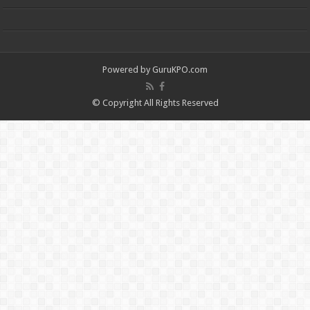
Powered by
GuruKPO.com
© Copyright All Rights Reserved