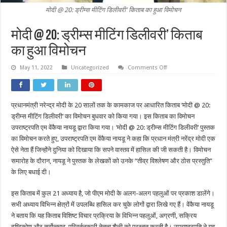
मोदी @ 20: ड्रीम्स मीटिंग डिलीवरी' किताब का हुआ विमोचन
मोदी @ 20: ड्रीम्स मीटिंग डिलीवरी’ किताब
का हुआ विमोचन
on
May 11, 2022
Uncategorized
Comments Off
मोदी
@
20:
ड्रीम्स
मीटिंग
प्रधानमंत्री नरेन्द्र मोदी के 20 सालों तक के कामकाज पर आधारित किताब ‘मोदी @ 20:
डिलीवरी’
किताब
ड्रीम्स मीटिंग डिलीवरी’ का विमोचन बुधवार को किया गया। इस किताब का विमोचन
का
हुआ
उपराष्ट्रपति एम वेंकैया नायडू द्वारा किया गया। ‘मोदी @ 20: ड्रीम्स मीटिंग डिलीवरी’ पुस्तक
विमोचन
का विमोचन करते हुए, उपराष्ट्रपति एम वेंकैया नायडू ने कहा कि प्रधान मंत्री नरेंद्र मोदी एक
ऐसे नेता हैं जिन्होंने दुनिया को दिखाया कि सपने वास्तव में हासिल की जी सकती है। विमोचन
समारोह के दौरान, नायडू ने पुस्तक के लेखकों को उनके “तीव्र विश्लेषण और ठोस प्रस्तुति”
के लिए बधाई दी।
इस किताब में कुल 21 अध्याय है, जो पीएम मोदी के अलग-अलग पहलुओं पर प्रकाश डालेंगे।
सभी अध्याय विभिन्न क्षेत्रों में उपलब्धि हासिल कर चुके लोगों द्वारा लिखे गए हैं। वेंकैया नायडू
ने बताय कि यह किताब विशिष्ट विचार प्रक्रिया के विभिन्न पहलुओं, अग्रणी, सक्रिय
दृष्टिकोण और सर्वोत्कृष्ट, परिवर्तनकारी नेतृत्व शैली को प्रस्तुत करती है। उपराष्ट्रपति ने यह