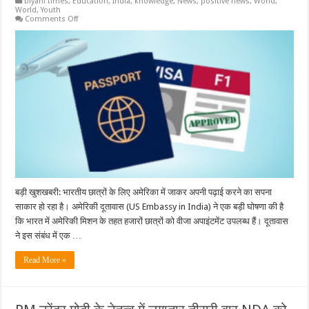
biyani times
,
Education
,
India
,
knowledge
,
News
,
positive news
,
World
,
World
,
Youth
on
Comments Off
अमेरिका
में
भारतीय
छात्रों
के
लिए
खुले
हज़ारों
स्टूडेंट
वीज़ा
स्लॉट्स
बड़ी खुशखबरी: भारतीय छात्रों के लिए अमेरिका में जाकर अपनी पढ़ाई करने का सपना
साकार हो रहा है। अमेरिकी दूतावास (US Embassy in India) ने एक बड़ी घोषणा की है
कि भारत में अ​मेरिकी मिशन के तहत हजारों छात्रों को वीजा अपाइंटमेंट उपलब्ध हैं। दूतावास
ने इस संबंध में एक …
Read More »