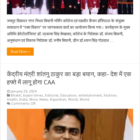
जयपुर विद्याधर नगर स्थित बियानी नर्सिंग कॉलेज एवं महावीर कैंसर हॉस्पिटल के संयुक्त
तत्वाधान में “रक्त विकार” पर जागरूकता वार्ता का आयोजन किया गया। कार्यक्रम के मुख्य
अतिथि हेमेटोलॉजिस्ट डॉ. प्रकाश सिंह शेखावत, कॉलेज के निदेशक डॉ. संजय बियानी,
अनुसंधान एवं विकास निदेशक डॉ. मनीष बियानी, डीन डॉ.ध्यान सिंह गोठवाल …
Read More »
केंद्रीय मंत्री शांतनु ठाकुर का बड़ा बयान, कहा- देश में एक
हफ्ते में लागू होगा CAA
January 29, 2024
Bhakti
,
biyani times
,
Editorial
,
Education
,
entertainment
,
Fashion
,
Health
,
India
,
More
,
News
,
Rajasthan
,
World
,
World
on
Comments Off
केंद्रीय
मंत्री
शांतनु
ठाकुर
का
बड़ा
बयान,
कहा-
देश