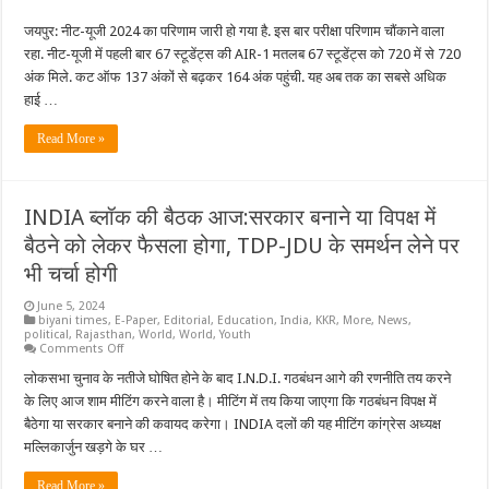
नीट-
यूजी
जयपुर: नीट-यूजी 2024 का परिणाम जारी हो गया है. इस बार परीक्षा परिणाम चौंकाने वाला
2024
का
रहा. नीट-यूजी में पहली बार 67 स्टूडेंट्स की AIR-1 मतलब 67 स्टूडेंट्स को 720 में से 720
परिणाम
जारी,
अंक मिले. कट ऑफ 137 अंकों से बढ़कर 164 अंक पहुंची. यह अब तक का सबसे अधिक
इस
हाई …
बार
चौंकाने
वाला
Read More »
रहा
परीक्षा
परिणाम
INDIA ब्लॉक की बैठक आज:सरकार बनाने या विपक्ष में
बैठने को लेकर फैसला होगा, TDP-JDU के समर्थन लेने पर
भी चर्चा होगी
June 5, 2024
biyani times
,
E-Paper
,
Editorial
,
Education
,
India
,
KKR
,
More
,
News
,
political
,
Rajasthan
,
World
,
World
,
Youth
on
Comments Off
INDIA
ब्लॉक
लोकसभा चुनाव के नतीजे घोषित होने के बाद I.N.D.I. गठबंधन आगे की रणनीति तय करने
की
के लिए आज शाम मीटिंग करने वाला है। मीटिंग में तय किया जाएगा कि गठबंधन विपक्ष में
बैठक
आज:सरकार
बैठेगा या सरकार बनाने की कवायद करेगा। INDIA दलों की यह मीटिंग कांग्रेस अध्यक्ष
बनाने
मल्लिकार्जुन खड़गे के घर …
या
विपक्ष
में
Read More »