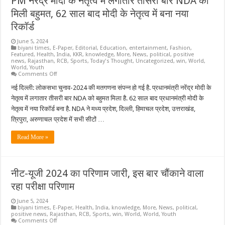
PM नरेंद्र मोदी के नेतृत्व में लगातार तीसरी बार NDA को
मिली बहुमत, 62 साल बाद मोदी के नेतृत्व में बना नया
रिकॉर्ड
June 5, 2024
biyani times
,
E-Paper
,
Editorial
,
Education
,
entertainment
,
Fashion
,
Featured
,
Health
,
India
,
KKR
,
knowledge
,
More
,
News
,
political
,
positive
news
,
Rajasthan
,
RCB
,
Sports
,
Today's Thought
,
Uncategorized
,
win
,
World
,
World
,
Youth
on
Comments Off
PM
नरेंद्र
नई दिल्ली: लोकसभा चुनाव-2024 की मतगणना संपन्न हो गई है. प्रधानमंत्री नरेंद्र मोदी के
मोदी
नेतृत्व में लगातार तीसरी बार NDA को बहुमत मिला है. 62 साल बाद प्रधानमंत्री मोदी के
के
नेतृत्व
नेतृत्व में नया रिकॉर्ड बना है. NDA ने मध्य प्रदेश, दिल्ली, हिमाचल प्रदेश, उत्तराखंड,
में
त्रिपुरा, अरुणाचल प्रदेश में सभी सीटों …
लगातार
तीसरी
बार
Read More »
NDA
को
मिली
बहुमत,
62
नीट-यूजी 2024 का परिणाम जारी, इस बार चौंकाने वाला
साल
बाद
रहा परीक्षा परिणाम
मोदी
के
नेतृत्व
June 5, 2024
में
biyani times
,
E-Paper
,
Health
,
India
,
knowledge
,
More
,
News
,
political
,
बना
positive news
,
Rajasthan
,
RCB
,
Sports
,
win
,
World
,
World
,
Youth
नया
on
Comments Off
रिकॉर्ड