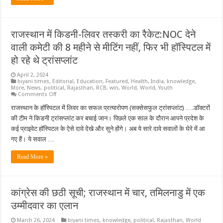
बैठने
को
लेकर
फैसला
होगा,
राजस्थान में किडनी-लिवर तस्करी का रैकेट:NOC देने
TDP-
JDU
वाली कमेटी की 8 महीने से मीटिंग नहीं, फिर भी हॉस्पिटल में
के
समर्थन
हो रहे थे ट्रांसप्लांट
लेने
पर
भी
April 2, 2024
चर्चा
biyani times
,
Editorial
,
Education
,
Featured
,
Health
,
India
,
knowledge
,
होगी
More
,
News
,
political
,
Rajasthan
,
RCB
,
win
,
World
,
World
,
Youth
on
Comments Off
राजस्थान
में
राजस्थान के हॉस्पिटल में लिवर का सफल प्रत्यारोपण (सक्सेसफुल ट्रांसप्लांट) ….डॉक्टरों
किडनी-
की टीम ने किडनी ट्रांसप्लांट कर बचाई जान। पिछले एक साल के दौरान आपने प्रदेश के
लिवर
तस्करी
कई प्राइवेट हॉस्पिटल के ऐसे दावे देखे और सुने होंगे। अब ये सारे दावे सवालों के घेरे में आ
का
गए हैं। ये सवाल …
रैकेट:NOC
देने
वाली
Read More »
कमेटी
की
8
महीने
से
कांग्रेस की छठी सूची; राजस्थान में चार, तमिलनाडु में एक
मीटिंग
नहीं,
उम्मीदवार का एलान
फिर
भी
हॉस्पिटल
March 26, 2024
biyani times
,
knowledge
,
political
,
Rajasthan
,
World