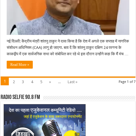
में
एक
हफ्ते
में
लागू
होगा
CAA
नई दिल्ली: केंद्रीय मंत्री शांतनु ठाकुर ने दावा किया है कि देश में अगले एक सप्ताह में नागरिक
संशोधन अधिनियम (CAA) लागू हो जाएगा. बता दें कि शांतनु ठाकुर दक्षिण 24 परगना के
काकद्वीप में एक सार्वजनिक सभा को संबोधित कर रहे थे इस दौरान उन्होंने कहा कि मैं मंच …
Read More »
1
2
3
4
5
»
...
Last »
Page 1 of 7
Radio Selfie 90.8 FM