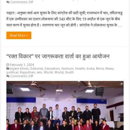
में
on
Comments Off
हो
कांग्रेस
रहे
की
थे
राइटर : अनुष्का शर्मा आम चुनाव के लिए कांग्रेस की छठी सूची; राजस्थान में चार, तमिलनाडु
छठी
ट्रांसप्लांट
सूची;
में एक उम्मीदवार का एलान लोकसभा की 543 सीट के लिए 19 अप्रैल से एक जून के बीच
राजस्थान
में
सात चरण में चुनाव होना है। मतगणना चार जून को होगी। कांग्रेस ने लोकसभा चुनाव के …
चार,
तमिलनाडु
Read More »
में
एक
उम्मीदवार
का
एलान
“रक्त विकार” पर जागरूकता वार्ता का हुआ आयोजन
February 1, 2024
biyani times
,
Editorial
,
Education
,
Fashion
,
Health
,
India
,
More
,
News
,
political
,
Rajasthan
,
win
,
World
,
World
,
Youth
on
Comments Off
“रक्त
विकार”
पर
जागरूकता
वार्ता
का
हुआ
आयोजन