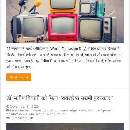
Smart
Box
21 नवंबर यानी वर्ल्ड टेलीविज़न डे (World Television Day), ये दिन हमें याद दिलाता है
कि टेलीविज़न सिर्फ़ एक मशीन नहीं बल्कि हमारी सोच, विचारों, भावनाओं और बदलावों का भी
एक सशक्त माध्यम है। इस Idiot Box ने भारत में ना सिर्फ़ मनोरंजन दिया है, बल्कि समाज
को सोचने, समझने, …
Read More »
डॉ. मनीष बियानी को मिला “सर्वश्रेष्ठ उद्यमी पुरस्कार”
November 11, 2025
biyani times
,
E-Paper
,
Education
,
knowledge
,
News
,
October Epaper
,
positive news
,
win
,
World
,
World
,
Youth
on
Comments Off
डॉ.
मनीष
बियानी