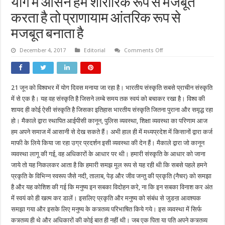
योग में आसन हमें शारीरिक रूप से मजबूत
करता है तो प्राणायाम आंतरिक रूप से
मजबूत बनाता है
on
December 4, 2017
Editorial
Comments Off
योग
में
आसन
हमें
शारीरिक
21 जून को विश्वभर में योग दिवस मनाया जा रहा है। भारतीय संस्कृति सबसे प्राचीन संस्कृति
रूप
से
में से एक है। यह वह संस्कृति है जिसने लम्बे समय तक स्वयं को बचाकर रखा है। विश्व की
मजबूत
करता
शायद ही कोई ऐसी संस्कृति है जिसका इतिहास भारतीय संस्कृति जितना पुराना और समृद्ध रहा
है
हो। मैकाले द्वारा स्थापित आईपीसी कानून, पुलिस व्यवस्था, शिक्षा व्यवस्था का परिणाम आज
तो
प्राणायाम
हम अपने समाज में आसानी से देख सकते हैं। अभी हाल ही में मध्यप्रदेश में किसानों द्वारा कर्ज
आंतरिक
रूप
माफी के लिये किया जा रहा उग्र प्रदर्शन इसी व्यवस्था की देन हैं। मैकाले द्वारा जो कानून
से
व्यवस्था लागू की गई, वह अधिकारों के आधार पर थी। हमारी संस्कृति के आधार को जाना
मजबूत
बनाता
जाये तो यह निकलकर आता है कि हमारी समझ मूल रूप से यह रही थी कि सबसे पहले हमने
है
प्रकृति के विभिन्न स्वरूप जैसे नदी, तालाब, पेड़ और जीव जन्तु की प्रकृति (नैचर) को समझा
है और यह कोशिश की गई कि मनुष्य इन सबका विदोहन करे, ना कि इन सबका विनाश कर अंत
में स्वयं को ही खत्म कर डालें। इसलिए प्रकृति और मनुष्य को संबंध से जुडऩा आवश्यक
समझा गया और इसके लिए मनुष्य के कत्र्तव्य परिभाषित किये गये। इस व्यवस्था में सिर्फ
कत्र्तव्य ही थे और अधिकारों की कोई बात ही नहीं थी। जब एक पिता या पति अपने कत्र्तव्य