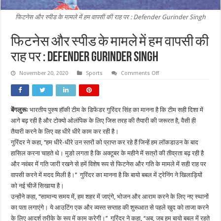
फिटनेस और स्पीड के मामले में हम वापसी की राह पर : Defender Gurinder Singh
फिटनेस और स्पीड के मामले में हम वापसी की
राह पर : Defender Gurinder Singh
on
November 20, 2020
Sports
Comments Off
फिटनेस
और
स्पीड
के
मामले
बेंगलुरूः
भारतीय पुरुष हॉकी टीम के डिफेंडर गुरिंदर सिंह का मानना है कि टीम सही दिशा में
में
हम
आगे बढ़ रही है और टोक्यो ओलंपिक के लिए जिस तरह की तैयारी की जरूरत है, वैसी ही
वापसी
की
तैयारी करने के लिए वह धीरे धीरे काम कर रही है।
राह
गुरिंदर ने कहा, ‘‘हम धीरे-धीरे उन स्तरों को प्राप्त कर रहे हैं जिन्हें हम लॉकडाउन के बाद
पर
:
हासिल करना चाहते थे। मुङो लगता है कि अक्टूबर के महीने में सत्रों की तीव्रता बढ़ रही है
Defender
Gurinder
और नवंबर में गति जारी रखने से हमें विशेष रूप से फिटनेस और गति के मामले में सही राह पर
Singh
वापसी करने में मदद मिली है।’’ गुरिंदर का मानना है कि बायो बबल में ट्रेनिंग ने खिलाड़ियों
को नई चीजें सिखाया है।
उन्होंने कहा, ‘‘सामान्य समय में, हम शहर में जाएंगे, भोजन और आराम करने के लिए नए स्थानों
का पता लगाएंगे। ये आउटिंग एक और व्यस्त सप्ताह की शुरूआत से पहले खुद को ताजा करने
के लिए आदर्श तरीके के रूप में काम करेगी।’’ गुरिंदर ने कहा, ‘‘अब, जब हम बायो बबल में रहते