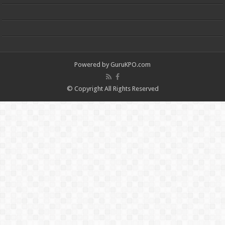
Powered by
GuruKPO.com
© Copyright All Rights Reserved