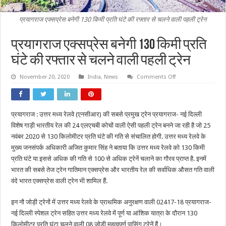
प्रयागराज एक्सप्रेस बनेगी 130 किमी प्रति घंटे की रफ्तार से चलने वाली पहली ट्रेन
प्रयागराज एक्सप्रेस बनेगी 130 किमी प्रति
घंटे की रफ्तार से चलने वाली पहली ट्रेन
on
November 20, 2020
India
,
News
Comments Off
प्रयागराज
एक्सप्रेस
बनेगी
130
किमी
प्रयागराज : उत्तर मध्य रेलवे (एनसीआर) की सबसे प्रमुख ट्रेन प्रयागराज- नई दिल्ली
प्रति
घंटे
विशेष गाड़ी भारतीय रेल की 24 एलएचबी कोचों वाली ऐसी पहली ट्रेन बनने जा रही है जो 25
की
रफ्तार
नवंबर 2020 से 130 किलोमीटर प्रति घंटे की गति से संचालित होगी. उत्तर मध्य रेलवे के
से
मुख्य जनसंपर्क अधिकारी अजित कुमार सिंह ने बताया कि उत्तर मध्य रेलवे को 130 किमी
चलने
वाली
प्रति घंटे या इससे अधिक की गति से 100 से अधिक ट्रेनें चलाने का गौरव प्राप्त है. इनमें
पहली
ट्रेन
भारत की सबसे तेज ट्रेन गातिमान एक्सप्रेस और भारतीय रेल की सर्वाधिक औसत गति वाली
वंदे भारत एक्सप्रेस वाली ट्रेन भी शामिल हैं.
इन नौ जोड़ी ट्रेनों में उत्तर मध्य रेलवे के प्राथमिक अनुरक्षण वाली 02417-18 प्रयागराज-
नई दिल्ली स्पेशल ट्रेन सहित उत्तर मध्य रेलवे में पूर्ण या आंशिक यात्रा के दौरान 130
किलोमीटर प्रति घंटा चलने वाली 08 जोड़ी महत्वपूर्ण पासिंग ट्रेनें हैं।