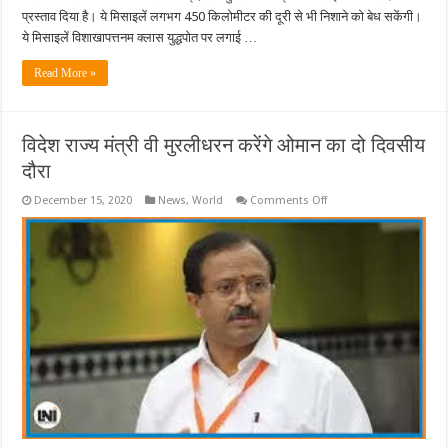
प्रस्ताव दिया है। ये मिसाइलें लगभग 450 किलोमीटर की दूरी से भी निशाने को बेध सकेंगी।
ये मिसाइलें विशाखापत्तनम क्लास युद्धपोत पर लगाई …
Read More »
विदेश राज्य मंत्री वी मुरलीधरन करेंगे ओमान का दो दिवसीय
दौरा
on
December 15, 2020
News
,
World
Comments Off
विदेश
राज्य
मंत्री
वी
मुरलीधरन
करेंगे
ओमान
का
दो
दिवसीय
दौरा