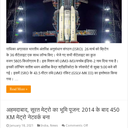
36
सैटेलाइट
राधिका अग्रवाल भारतीय अंतरिक्ष अनुसंधान संगठन (ISRO) 26 मार्च को ब्रिटेन
के 36 सैटेलाइट एक साथ लॉन्च किए। भेजे गए सभी सैटेलाइट का कुल
वजन 5805 किलोग्राम है। इस मिशन को LVM3-M3/वनवेब इंडिया-2 नाम दिया गया है।
इनकी लॉन्चिंग सतीश धवन अंतरिक्ष केंद्र श्रीहरिकोटा के स्पेसपोर्ट से सुबह 9.00 बजे की
गई। इसमें ISRO के 43.5 मीटर लंबे LVM3 रॉकेट (GSLV-MK III) का इस्तेमाल किया
गया। …
Read More »
अहमदाबाद, सूरत मेट्रो का भूमि पूजन: 2014 के बाद 450
KM मेट्रो नेटवर्क बना
on
January 18, 2021
India
,
News
Comments Off