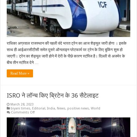
राधिका अग्रवाल राजस्थान की पहली वंदे भारत ट्रेन का आज शेड्यूल जारी होगा । इसके
साथ ही आईआरसीटीसी समेत दूसरे ऑनलाइन प्लेटफार्म पर ट्रेन के लिए बुकिंग शुरू हो
जाएगी। ट्रेन का शेड्यूल जारी होने में देरी के पीछे कारण स्टॉपेज है। दिल्ली से अजमेर के
बीच तीन स्टॉपेज देने …
Read More »
ISRO ने लॉन्च किए ब्रिटेन के 36 सैटेलाइट
March 28, 2023
biyani times
,
Editorial
,
India
,
News
,
positive news
,
World
on
Comments Off
ISRO
ने
लॉन्च
किए
ब्रिटेन
के