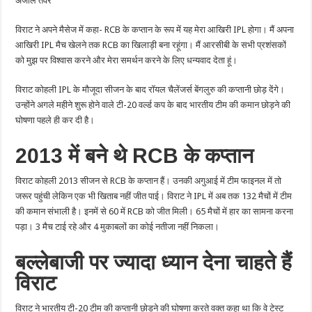
अंजलि तंवर
रूप
में
यह
विराट ने अपने मैसेज में कहा- RCB के कप्तान के रूप में यह मेरा आखिरी IPL होगा। मैं अपना
मेरा
आखिरी
आखिरी IPL मैच खेलने तक RCB का खिलाड़ी बना रहूंगा। मैं आरसीबी के सभी प्रशंसकों
IPL
को मुझ पर विश्वास करने और मेरा समर्थन करने के लिए धन्यवाद देता हूं।
विराट कोहली IPL के मौजूदा सीजन के बाद रॉयल चैलेंजर्स बेंगलुरु की कप्तानी छोड़ देंगे।
उन्होंने अगले महीने शुरू होने वाले टी-20 वर्ल्ड कप के बाद भारतीय टीम की कमान छोड़ने की
घोषणा पहले ही कर दी है।
2013 में बने थे RCB के कप्तान
विराट कोहली 2013 सीजन से RCB के कप्तान हैं। उनकी अगुआई में टीम फाइनल में तो
जरूर पहुंची लेकिन एक भी खिताब नहीं जीत पाई। विराट ने IPL में अब तक 132 मैचों में टीम
की कमान संभाली है। इनमें से 60 में RCB को जीत मिली। 65 मैचों में हार का सामना करना
पड़ा। 3 मैच टाई रहे और 4 मुकाबलों का कोई नतीजा नहीं निकला।
बल्लेबाजी पर ज्यादा ध्यान देना चाहते हैं
विराट
विराट ने भारतीय टी-20 टीम की कप्तानी छोड़ने की घोषणा करते वक्त कहा था कि वे टेस्ट