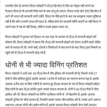
रिकॉर्ड
भारतीय टीम के कप्‍तान विराट कोहली ने टी20 क्रिकेट में टीम का नेतृत्‍व नहीं करने का
फैसला लिया है जो आगामी विश्‍व कप के बाद लागू हो जाएगा. विराट वनडे और टेस्‍ट क्रिकेट में
आगे भी भारत की कप्‍तानी जारी रखेंगे. विराट के पीछे हटने के बाद यह समझना ज्‍यादा मुश्किल
नही है कि कौन उनकी जगह लेने वाला है. रोहित शर्मा को कप्‍तानी सौंपी जाएगी या नहीं विराट ने
अपने पत्र में यह तो नहीं लिखा, लेकिन उनक इशारा साफ था.
विराट कोहली ने गुरुवार को ट्विटर पर एक पत्र के माध्‍यम से टी20 में कप्‍तानी छोड़ने की
घोषणा की. विराट कोहली ने बताया कि टी20 की कप्‍तानी छोड़ने काे लेकर उन्‍होंने पहले रोहित
शर्मा से सलाह भी ली. सभी पक्षों, दोस्‍तों व रिश्‍तेदारों से बात करने के बाद विराट इस निष्‍कर्ष पर
पहुंचे की वो टी20 में कप्‍तानी छोड़ रहे हैं.
धोनी से भी ज्यादा विनिंग प्रतिशत
विराट कोहली ने अभी तक 45 टी20 मैच में टीम इंडिया की कप्तानी की है, जिसमे उन्हें 27
मैचों में जीत हासिल हुई है. इसके अलावा 14 मैच में उन्हें हार का सामना करना पड़ा है. इसके
अलावा 4 मैच ड्रा या बिना नतीजे के समाप्त हुए हैं.एक कप्तान के रूप में विराट कोहली महेंद्र
सिंह धोनी के बाद टी20 फोर्मेट दूसरे सबसे सफल कप्तान है. धोनी ने 42 टी20 मैचों में जीत
हासिल की थी. विराट कोहली का विनिंग प्रतिशत धोनी से भी बेहतरीन है. इसके अलावा
कोहली दुनिया के चौथे कप्तान हैं, जिन्होंने सबसे ज्यादा जीत हासिल की है. उनके आगे असगर
अफगान, एमएस धोनी और इयोन मॉर्गन हैं. इसके अलावा विराट कोहली सेना देशों (साउथ