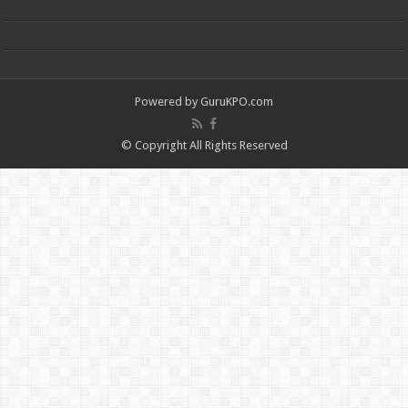
Powered by
GuruKPO.com
© Copyright All Rights Reserved