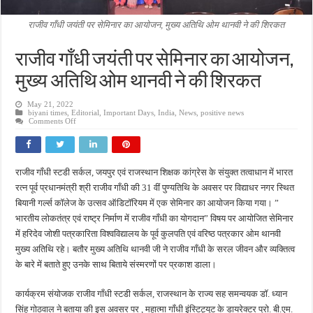
राजीव गाँधी जयंती पर सेमिनार का आयोजन, मुख्य अतिथि ओम थानवी ने की शिरकत
राजीव गाँधी जयंती पर सेमिनार का आयोजन,
मुख्य अतिथि ओम थानवी ने की शिरकत
May 21, 2022
biyani times
,
Editorial
,
Important Days
,
India
,
News
,
positive news
on
Comments Off
राजीव
गाँधी
जयंती
पर
सेमिनार
राजीव गाँधी स्टडी सर्कल, जयपुर एवं राजस्थान शिक्षक कांग्रेस के संयुक्त तत्वाधान में भारत
का
आयोजन,
रत्न पूर्व प्रधानमंत्री श्री राजीव गाँधी की 31 वीं पुण्यतिथि के अवसर पर विद्याधर नगर स्थित
मुख्य
अतिथि
बियानी गर्ल्स कॉलेज के उत्सव ऑडिटॉरियम में एक सेमिनार का आयोजन किया गया। ”
ओम
भारतीय लोकतंत्र एवं राष्ट्र निर्माण में राजीव गाँधी का योगदान” विषय पर आयोजित सेमिनार
थानवी
ने
में हरिदेव जोशी पत्रकारिता विश्वविद्यालय के पूर्व कुलपति एवं वरिष्ठ पत्रकार ओम थानवी
की
शिरकत
मुख्य अतिथि रहे। बतौर मुख्य अतिथि थानवी जी ने राजीव गाँधी के सरल जीवन और व्यक्तित्व
के बारे में बताते हुए उनके साथ बिताये संस्मरणों पर प्रकाश डाला।
कार्यक्रम संयोजक राजीव गाँधी स्टडी सर्कल, राजस्थान के राज्य सह समन्वयक डॉ. ध्यान
सिंह गोठवाल ने बताया की इस अवसर पर , महात्मा गाँधी इंस्टिट्यूट के डायरेक्टर प्रो. बी.एम.