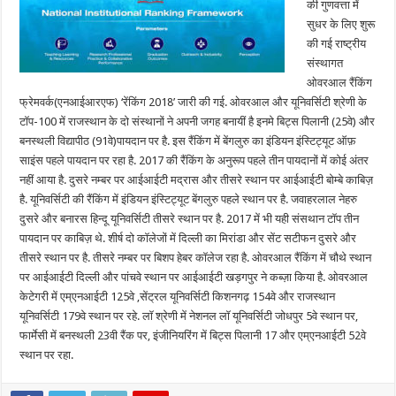
की गुणवत्ता में
शिक्षण
संस्थान
सुधर के लिए शुरू
टॉप-100
की गई राष्ट्रीय
में
शामिल
संस्थागत
ओवरआल रैंकिंग
फ्रेमवर्क(एनआईआरएफ) ‘रेंकिंग 2018’ जारी की गई. ओवरआल और यूनिवर्सिटी श्रेणी के
टॉप-100 में राजस्थान के दो संस्थानों ने अपनी जगह बनायीं है इनमे बिट्स पिलानी (25वे) और
बनस्थली विद्यापीठ (91वे)पायदान पर है. इस रैंकिंग में बेंगलुरु का इंडियन इंस्टिट्यूट ऑफ़
साइंस पहले पायदान पर रहा है. 2017 की रैंकिंग के अनुरूप पहले तीन पायदानों में कोई अंतर
नहीं आया है. दुसरे नम्बर पर आईआईटी मद्रास और तीसरे स्थान पर आईआईटी बोम्बे काबिज़
है. यूनिवर्सिटी की रैंकिंग में इंडियन इंस्टिट्यूट बेंगलुरु पहले स्थान पर है. जवाहरलाल नेहरु
दुसरे और बनारस हिन्दू यूनिवर्सिटी तीसरे स्थान पर है. 2017 में भी यही संसथान टॉप तीन
पायदान पर काबिज़ थे. शीर्ष दो कॉलेजों में दिल्ली का मिरांडा और सेंट सटीफन दुसरे और
तीसरे स्थान पर है. तीसरे नम्बर पर बिशप हेबर कॉलेज रहा है. ओवरआल रैंकिंग में चौथे स्थान
पर आईआईटी दिल्ली और पांचवे स्थान पर आईआईटी खड़गपुर ने कब्ज़ा किया है. ओवरआल
केटेगरी में एम्एनआईटी 125वे ,सेंट्रल यूनिवर्सिटी किशनगढ़ 154वे और राजस्थान
यूनिवर्सिटी 179वे स्थान पर रहे. लॉ श्रेणी में नेशनल लॉ यूनिवर्सिटी जोधपुर 5वे स्थान पर,
फार्मेसी में बनस्थली 23वी रैंक पर, इंजीनियरिंग में बिट्स पिलानी 17 और एम्एनआईटी 52वे
स्थान पर रहा.