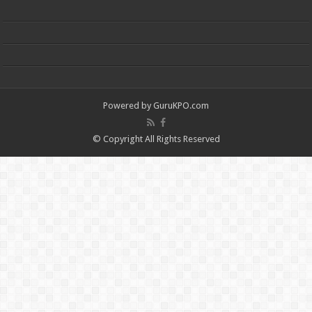
Powered by
GuruKPO.com
© Copyright All Rights Reserved