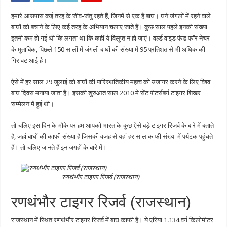
2021:
ये
हमारे आसपास कई तरह के जीव-जंतु रहते हैं, जिनमें से एक है बाघ। घने जंगलों में रहने वाले
हैं
भारत
बाघों को बचाने के लिए कई तरह के अभियान चलाए जाते हैं। कुछ साल पहले इनकी संख्या
के
पांच
इतनी कम हो गई थी कि लगता था कि कहीं ये विलुप्त न हो जाएं। वर्ल्ड वाइड फंड फॉर नेचर
बड़े
के मुताबिक, पिछले 150 सालों में जंगली बाघों की संख्या में 95 प्रतिशत से भी अधिक की
टाइगर
रिजर्व,
गिरावट आई है।
बड़ी
संख्या
में
ऐसे में हर साल 29 जुलाई को बाघों की पारिस्थतिकीय महत्व को उजागर करने के लिए विश्व
हैं
यहां
बाघ दिवस मनाया जाता है। इसकी शुरुआत साल 2010 मे सेंट पीटर्सबर्ग टाइगर शिखर
बाघ
सम्मेलन में हुई थी।
तो चलिए इस दिन के मौके पर हम आपको भारत के कुछ ऐसे बड़े टाइगर रिजर्व के बारे में बताते
है, जहां बाघों की काफी संख्या है जिसकी वजह से यहां हर साल काफी संख्या में पर्यटक पहुंचते
हैं। तो चलिए जानते हैं इन जगहों के बारे में।
रणथंभौर टाइगर रिजर्व (राजस्थान)
रणथंभौर टाइगर रिजर्व (राजस्थान)
राजस्थान में स्थित रणथंभौर टाइगर रिजर्व में बाघ काफी है। ये एरिया 1.134 वर्ग किलोमीटर