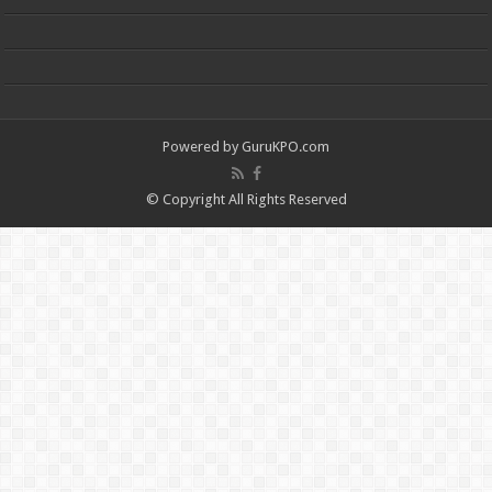
Powered by
GuruKPO.com
© Copyright All Rights Reserved