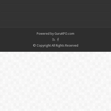
Powered by
GuruKPO.com
© Copyright All Rights Reserved