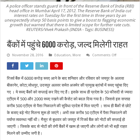
A police officer stands guard in front of the Reserve Bank of India (RBI)
head office in Mumbai April 17, 2012. The Reserve Bank of India cut
interest rates on Tuesday for the first time in three years by an
unexpectedly sharp 50 basis points to give a boost to flagging economic
growth but warned that there is limited scope for further rate cuts.
REUTERS/Vivek Prakash (INDIA - Tags: BUSINESS)
बैंकों में पहुंचे 6000 करोड़, जल्द मिलेगी राहत
on
November 28, 2016
Education
,
More
Comments Off
बैंकों
में
पहुंचे
6000
करोड़,
रिजर्व बैंक में 6000 करोड़ रूपए आने के बाद शनिवार और रविवार को जयपुर के अलावा
जल्द
मिलेगी
बीकानेर, कोटा,जोधपुर, उदयपुर अलवर समेत अजमेर की प्रमुख ब्रांचों में रूपए पहुंचा दिए
राहत
गए । ये रूपए बैंकों को सप्लाई कर दिए गए हैं। इसके साथ ही प्रदेश के 50 फीसदी से ज्यादा
एटीएम में 500 और 2000 रूपए रखने की कैसेट को बदल दिया गया है। जिससे इस सप्ताह
करीब 500 एटीएम से पैसा निकालने की सुविधा प्रदेश में मिल पाएगी । साथ ही बैंकों से छोटे
के बजाए बड़े नोट मिलना शुरू हो जाएंगे। अभी तक करीब 50 एटीएम में पैसा निकालने की
पर्याप्त व्यवस्था नहीं थी। मैसूर से बुधवार को जयपुर में रिजर्व बैंक को नोटों की सप्लाई हो
जाएगी । जिसके बाद से नोटों की तंगी बैंकों में खत्म हो जाएगी और लोगों को भी बड़ी राहत
मिलने की उम्मीद जगी है।