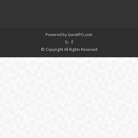
Powered by
GuruKPO.com
© Copyright All Rights Reserved