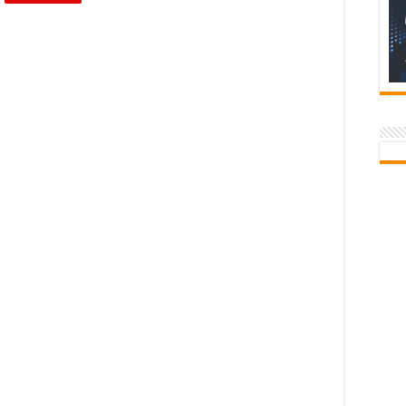
,अविरल
है:कविता
-नेहा
पारीक