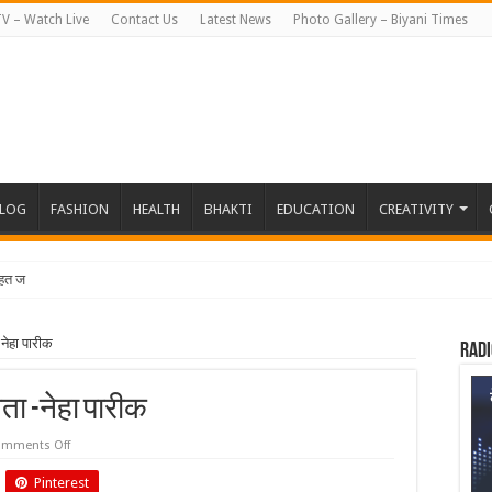
TV – Watch Live
Contact Us
Latest News
Photo Gallery – Biyani Times
BLOG
FASHION
HEALTH
BHAKTI
EDUCATION
CREATIVITY
हत जापान रवाना हुई बियान
-नेहा पारीक
Radi
ता -नेहा पारीक
on
mments Off
हिन्दी
सरल
Pinterest
है