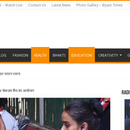
V – Watch Live
Contact Us
Latest News
Photo Gallery – Biyani Times
BLOG
FASHION
HEALTH
BHAKTI
EDUCATION
CREATIVITY
G
तहत जापान रवाना हुई बियानी ग्रुप ऑफ कॉलेजेज की छ
हेल्थ चेकअप कैंप का आयोजन
Radi