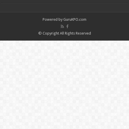
Powered by
GuruKPO.com
© Copyright All Rights Reserved