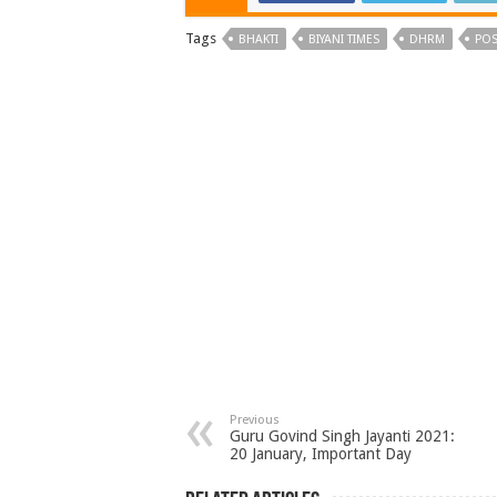
Tags
BHAKTI
BIYANI TIMES
DHRM
POS
Previous
Guru Govind Singh Jayanti 2021:
20 January, Important Day