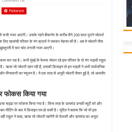
on
Comments Off
शादी
में
Pinterest
राजस्थानी
ज्वेलरी
में
सजी
नजर
आएंगी
ं से सजी नजर आएंगी। उसके गहने बीकानेर के करीब पौने 200 साल पुराने ज्वेलर्स
ऋचा
चड्‌ढा
के लिए खजांची परिवार के यंग ब्रदर्स ने जमकर मेहनत की है। अब ये ज्वेलरी तीस
की खूबसूरती में चार चांद लगाती नजर आएगी।
ाम कर रहा है। कभी मुंबई के फेमस ज्वेलर रहे इस परिवार के दो यंग भाइयों राहुल
 है। ऋचा जो ज्वेलरी पहन रही हैं, उसकी डिजाइन तो इन भाइयों ने अभी सार्वजनिक
और मीनाकारी का फ्यूजन है। ये एक तरह से अनूठी ज्वेलरी तैयार हुई है, जो आमतौर
 पर फोकस किया गया
ुए ऋचा चड्‌ढा पर फोकस किया गया है। किस तरह के डायमंड उनकी ब्यूटी को और
ार मीटिंग के बाद ये डिजाइन तय हो सकी है। मुदित ने बताया कि जो भी इस
। वहीं राहुल ने कहा, ऋचा जो ज्वेलरी पहनेंगी वो पोलकी और डायमंड का अनूठा