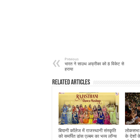
Previous
भारत ने साउथ अफ्रीका को 8 विकेट से
हराया
Related Articles
बियानी कॉलेज में राजस्थानी संस्कृति
लोकसभा च
को समर्पित डांस एल्बम का भव्य लॉन्च
के देशों क