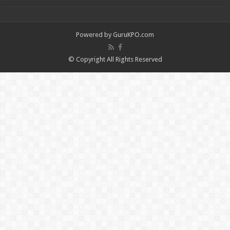
Powered by
GuruKPO.com
© Copyright All Rights Reserved