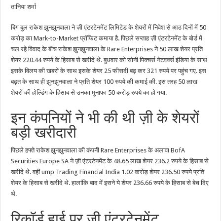
में
तानिया शर्मा
निवेश
से
कमाए
बिग बुल राकेश झुनझुनवाला ने ज़ी एंटरटेनमेंट लिमिटेड के शेयरों में निवेश से आठ दिनों में 50
करोड़ों
रुपये
करोड़ का Mark-to-Market प्रॉफिट कमाया है. पिछले सप्ताह ज़ी एंटरटेनमेंट के बोर्ड में
चल रहे विवाद के बीच राकेश झुनझुनवाला के Rare Enterprises ने 50 लाख शेयर प्रति
शेयर 220.44 रुपये के हिसाब से खरीदे थे. बुधवार को सोनी पिक्चर्स नेटवर्क्स इंडिया के साथ
इसके विलय की खबरों के साथ इसके शेयर 25 फीसदी बढ़ कर 321 रुपये पर पहुंच गए. इस
बढ़त के साथ ही झुनझुनवाला ने प्रति शेयर 100 रुपये की कमाई की. इस तरह 50 लाख
शेयरों की होल्डिंग के हिसाब से उनका मुनाफा 50 करोड़ रुपये का हो गया.
इन कंपनियों ने भी की थी ज़ी के शेयरों
बड़ी खरीदारी
पिछले हफ्ते राकेश झुनझुनवाला की कंपनी Rare Enterprises के अलावा BofA
Securities Europe SA ने ज़ी एंटरटेनमेंट के 48.65 लाख शेयर 236.2 रुपये के हिसाब से
खरीदे थे. वहीं ump Trading Financial India 1.02 करोड़ शेयर 236.50 रुपये प्रति
शेयर के हिसाब से खरीदे थे. हालांकि बाद में इसने ये शेयर 236.66 रुपये के हिसाब से बेच दिए
थे.
रिकॉर्ड हाई पर ज़ी एंटरटेनमेंट