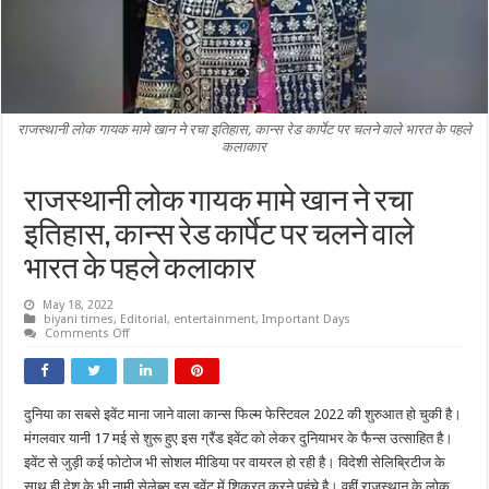
राजस्थानी लोक गायक मामे खान ने रचा इतिहास, कान्स रेड कार्पेट पर चलने वाले भारत के पहले
कलाकार
राजस्थानी लोक गायक मामे खान ने रचा
इतिहास, कान्स रेड कार्पेट पर चलने वाले
भारत के पहले कलाकार
May 18, 2022
biyani times
,
Editorial
,
entertainment
,
Important Days
on
Comments Off
राजस्थानी
लोक
गायक
मामे
खान
दुनिया का सबसे इवेंट माना जाने वाला कान्स फिल्म फेस्टिवल 2022 की शुरुआत हो चुकी है।
ने
रचा
मंगलवार यानी 17 मई से शुरू हुए इस ग्रैंड इवेंट को लेकर दुनियाभर के फैन्स उत्साहित है।
इतिहास,
कान्स
इवेंट से जुड़ी कई फोटोज भी सोशल मीडिया पर वायरल हो रही है। विदेशी सेलिब्रिटीज के
रेड
साथ ही देश के भी नामी सेलेब्स इस इवेंट में शिकरत करने पहुंचे है। वहीं राजस्थान के लोक
कार्पेट