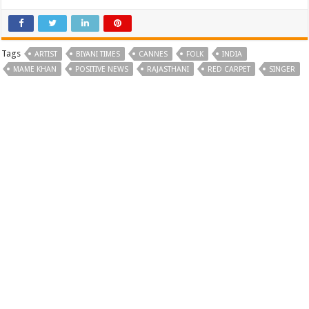
Tags
ARTIST
BIYANI TIMES
CANNES
FOLK
INDIA
MAME KHAN
POSITIVE NEWS
RAJASTHANI
RED CARPET
SINGER