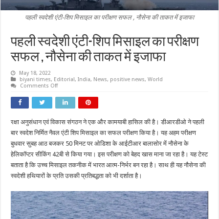
पहली स्वदेशी एंटी-शिप मिसाइल का परीक्षण सफल , नौसेना की ताकत में इजाफा
पहली स्वदेशी एंटी-शिप मिसाइल का परीक्षण
सफल , नौसेना की ताकत में इजाफा
May 18, 2022
biyani times
,
Editorial
,
India
,
News
,
positive news
,
World
on
Comments Off
पहली
स्वदेशी
एंटी-
शिप
मिसाइल
रक्षा अनुसंधान एवं विकास संगठन ने एक और कामयाबी हासिल की है। डीआरडीओ ने पहली
का
परीक्षण
बार स्वदेश निर्मित नैवल एंटी शिप मिसाइल का सफल परीक्षण किया है। यह अहम परीक्षण
सफल
,
बुधवार सुबह आठ बजकर 50 मिनट पर ओडिशा के आईटीआर बालासोर में नौसेना के
नौसेना
हेलिकॉप्टर सीकिंग 42बी से किया गया। इस परीक्षण को बेहद खास माना जा रहा है। यह टेस्ट
की
ताकत
बताता है कि उच्च मिसाइल तकनीक में भारत आत्म-निर्भर बन रहा है। साथ ही यह नौसेना की
में
इजाफा
स्वदेशी हथियारों के प्रति उसकी प्रतिबद्धता को भी दर्शाता है।