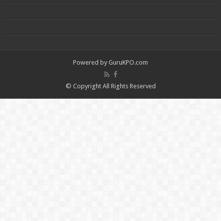
Powered by
GuruKPO.com
© Copyright All Rights Reserved