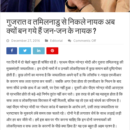
गुजरात व तमिलनाडु से निकले नायक अब
क्यों बन गये हैं जन-जन के नायक ?
on
December 27, 2016
Editorial
Comments Off
गुजरात
व
तमिलनाडु
से
निकले
गत दिनों में दो चेहरे बहुत ही चर्चित रहे हैं। प्रथम पीएम नरेन्द्र मोदी और दूसरा तमिलनाडु की
नायक
अब
मुख्यमंत्री जयललिता। इन दोनों नामों में व उनकी लोकप्रियता में कुछ समान बातें दृष्टिगोचर
क्यों
बन
होती हैं। कुछ लोगों का मानना है कि जयललिता अपने फ्रैं ड फि लॉसॉफ र-गाइड एमजीआर
गये
के कारण सफ लता प्राप्त कर सकीं। जबकि अगर ऐसा होता तो एमजीआर के निधन के बाद
हैं
जन-
सत्ता सीधे उनके हाथ में आ जाती, पर ऐसा नहीं हुआ। दूसरी ओर पीएम नरेन्द्र मोदी आरएएस
जन
के
से प्रभावित होते तो बड़े-बड़े निर्णय तुरंत नहीं कर पाते। इस तरह से हमें यह महसूस होता है कि
नायक
सफ लता व लोकप्रियता विरासत में नहीं मिलती, बल्कि यह तो एक बड़े संघर्ष का परिणाम है।
?
जहां पीएम नरेन्द्र मोदी पर गोधरा कांड में पक्षपात के आरोप लगे, उसी तरह जयललिता पर
भ्रष्टाचार के मुकदमे लंबे समय तक चलते रहे। दोनों ने ही लगातार धैर्य के साथ लड़ाई लड़ी
और हर बार जीते भी। हमें इस बात पर गौर करना चाहिए कि इन दोनों जननायकों की
लोकप्रियता व सफ लता के कारणों के पीछे क्या छिपा है? यह एक बहुत ही अहम प्रश्न है।