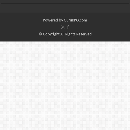
Powered by
GuruKPO.com
© Copyright All Rights Reserved