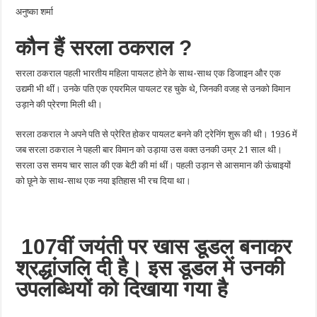
पायलट
अनुष्का शर्मा
ने
विमान
उड़ाकर
कौन
हैं
सरला
ठकराल
?
रच
दिया
था
इतिहास
सरला ठकराल पहली भारतीय महिला पायलट होने के साथ-साथ एक डिजाइन और एक
उद्यमी भी थीं। उनके पति एक एयरमिल पायलट रह चुके थे, जिनकी वजह से उनको विमान
उड़ाने की प्रेरणा मिली थी।
सरला ठकराल ने अपने पति से प्रेरित होकर पायलट बनने की ट्रेनिंग शुरू की थी। 1936 में
जब सरला ठकराल ने पहली बार विमान को उड़ाया उस वक्‍त उनकी उम्र 21 साल थी।
सरला उस समय चार साल की एक बेटी की मां थीं। पहली उड़ान से आसमान की ऊंचाइयों
को छूने के साथ-साथ एक नया इतिहास भी रच दिया था।
107
वीं
जयंती
पर
खास
डूडल
बनाकर
श्रद्धांजलि
दी
है।
इस
डूडल
में
उनकी
उपलब्धियों
को
दिखाया
गया
है