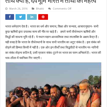
तीर्थ क्या है, देवभूमि भारत में तीर्थों का महत्व
on
March 26, 2016
Bhakti
Comments Off
तीर्थ
क्या
है,
देवभूमि
भारत
भारत धर्मप्राण देश है। भारत का धर्म और समाज, शिक्षा और सभ्यता, आचारानुष्ठान- सभी
में
तीर्थों
कुछ ऋषियों द्वारा उपलब्ध सत्य की नींव पर खड़े हैं। हमारे सभी तीर्थस्‍थान ऋषियों और
का
महत्व
सिद्धों की साधना भूमि रहे हैं। ये स्थान महान आध्यात्मिक तथा तप:शक्ति के अक्षय केंद्र हैं।
यही वजह है कि भारत के तीर्थस्थानों के साथ सभी भारतीय का अटूट संबंध है। इस संबंध को
तोड़ने की हिम्मत किसी में नहीं है। एक ओर इन तीर्थों तथा सिद्धपीठों से भारतीय नर-नारियों
का संबंध तोड़ना कठिन है, उसी प्रकार संबंध-टूटने पर भारत का पतन अनिवार्य है। भारत की
भाव-लीला में यवनिका गिर जाएगी।