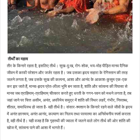
तीर्थों का महत्व
तीर के किनारे रहता है, इसलिए तीर्थ। सुख-दु:ख, रोग-शोक, भय-मोह पीड़ित मानव दैनिक
जीवन में काफी परेशान और जर्जर रहता है। जब उसका हृदय सहारा के रेगिस्तान की तरह
जलने लगता है, जब उसके सुख की कल्पना, आशा और आनंद के आकाश-कुसुम एक-एक
कर झर जाते हैं, मानव-हृदय प्रेत-लीला भूमि बन जाता है, शांति और सांत्वना की पिपासा से
मानव जब त्राहिमाम्-त्राहिमाम् चीत्कार करते हुए धरती के गगन-पवन को मथने लगता है, तब
जहां जाने पर चित्त असीम, अनंत, अपरिमेय समुद्र में शांति की स्थिर लहरें, गंभीर, निस्तब्ध,
शीतल, समाधिस्थ हो जाता है- वही तीर्थ है। संसार-श्मशान के किनारे रहने वाले जीवों के हृदय
में अनंत ज्ञानमय, अनंत आनंद, कल्याण का निलय तथा परमात्मा का अनिर्वचनीय स्पर्श कराता
है, वही तीर्थ है। यही वजह है कि गृहस्थी की ज्वाला में जलने वाले लोग तीर्थ की ओर शांति की
खोज में, सांत्वना पाने की आशा में भागते हैं।