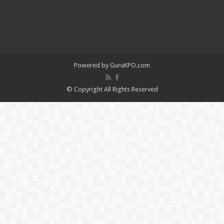
Powered by
GuruKPO.com
© Copyright All Rights Reserved