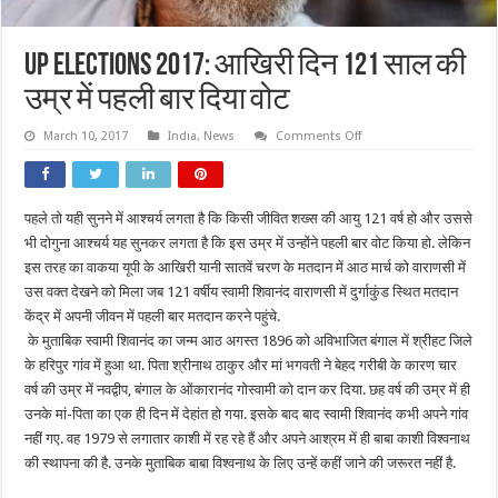
UP elections 2017: आखिरी दिन 121 साल की
उम्र में पहली बार दिया वोट
on
March 10, 2017
India
,
News
Comments Off
UP
elections
2017:
आखिरी
दिन
पहले तो यही सुनने में आश्‍चर्य लगता है कि किसी जीवित शख्‍स की आयु 121 वर्ष हो और उससे
121
साल
भी दोगुना आश्‍चर्य यह सुनकर लगता है कि इस उम्र में उन्‍होंने पहली बार वोट किया हो. लेकिन
की
उम्र
इस तरह का वाकया यूपी के आखिरी यानी सातवें चरण के मतदान में आठ मार्च को वाराणसी में
में
उस वक्‍त देखने को मिला जब 121 वर्षीय स्‍वामी शिवानंद वाराणसी में दुर्गाकुंड स्थित मतदान
पहली
बार
केंद्र में अपनी जीवन में पहली बार मतदान करने पहुंचे.
दिया
वोट
के मुताबिक स्‍वामी शिवानंद का जन्‍म आठ अगस्‍त 1896 को अविभाजित बंगाल में श्रीहट जिले
के हरिपुर गांव में हुआ था. पिता श्रीनाथ ठाकुर और मां भगवती ने बेहद गरीबी के कारण चार
वर्ष की उम्र में नवद्वीप, बंगाल के ओंकारानंद गोस्‍वामी को दान कर दिया. छह वर्ष की उम्र में ही
उनके मां-पिता का एक ही दिन में देहांत हो गया. इसके बाद बाद स्‍वामी शिवानंद कभी अपने गांव
नहीं गए. वह 1979 से लगातार काशी में रह रहे हैं और अपने आश्रम में ही बाबा काशी विश्‍वनाथ
की स्‍थापना की है. उनके मुताबिक बाबा विश्‍वनाथ के लिए उन्‍हें कहीं जाने की जरूरत नहीं है.