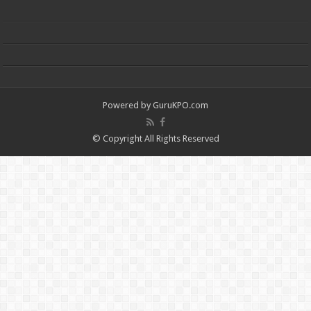
Powered by
GuruKPO.com
© Copyright All Rights Reserved