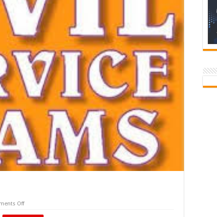
on
ents Off
सिविल
सेवा