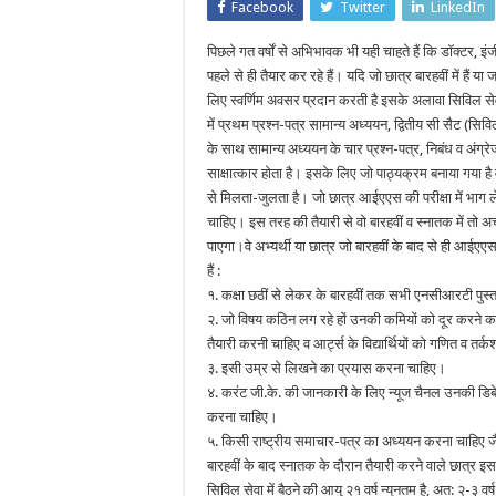
Facebook
Twitter
LinkedIn
पिछले गत वर्षों से अभिभावक भी यही चाहते हैं कि डॉक्टर, इं
पहले से ही तैयार कर रहे हैं। यदि जो छात्र बारहवीं में हैं या
लिए स्वर्णिम अवसर प्रदान करती है इसके अलावा सिविल सेवा 
में प्रथम प्रश्न-पत्र सामान्य अध्ययन, द्वितीय सी सैट (सिवि
के साथ सामान्य अध्ययन के चार प्रश्न-पत्र, निबंध व अंग्र
साक्षात्कार होता है। इसके लिए जो पाठ्यक्रम बनाया गया है
से मिलता-जुलता है। जो छात्र आईएएस की परीक्षा में भाग ले
चाहिए। इस तरह की तैयारी से वो बारहवीं व स्नातक में तो
पाएगा।वे अभ्यर्थी या छात्र जो बारहवीं के बाद से ही आईएए
हैं :
१. कक्षा छठीं से लेकर के बारहवीं तक सभी एनसीआरटी पुस
२. जो विषय कठिन लग रहे हों उनकी कमियों को दूर करने का प्
तैयारी करनी चाहिए व आर्ट्स के विद्यार्थियों को गणित व तर
३. इसी उम्र से लिखने का प्रयास करना चाहिए।
४. करंट जी.के. की जानकारी के लिए न्यूज चैनल उनकी डिबे
करना चाहिए।
५. किसी राष्ट्रीय समाचार-पत्र का अध्ययन करना चाहिए जैस
बारहवीं के बाद स्नातक के दौरान तैयारी करने वाले छात्र इस
सिविल सेवा में बैठने की आयु २१ वर्ष न्यूनतम है, अत: २-३ वर