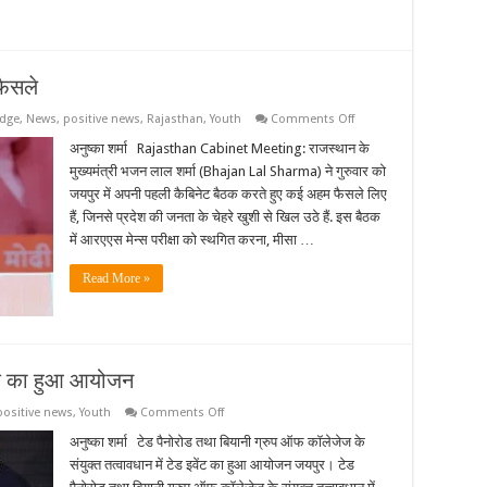
से
खाटूधाम
तक
16
KM
रेल
फैसले
लाइन
की
घोषणा
on
dge
,
News
,
positive news
,
Rajasthan
,
Youth
Comments Off
भजनलाल
कैबिनेट
अनुष्का शर्मा Rajasthan Cabinet Meeting: राजस्थान के
की
मुख्यमंत्री भजन लाल शर्मा (Bhajan Lal Sharma) ने गुरुवार को
बैठक
के
जयपुर में अपनी पहली कैबिनेट बैठक करते हुए कई अहम फैसले लिए
अहम
हैं, जिनसे प्रदेश की जनता के चेहरे खुशी से खिल उठे हैं. इस बैठक
फैसले
में आरएएस मेन्स परीक्षा को स्थगित करना, मीसा …
Read More »
टॉक का हुआ आयोजन
on
positive news
,
Youth
Comments Off
ग्लोबल
क्लाइमेट
अनुष्का शर्मा टेड पैनोरोड तथा बियानी ग्रुप ऑफ कॉलेजेज के
चेंज
संयुक्त तत्वावधान में टेड इवेंट का हुआ आयोजन जयपुर। टेड
थीम
पर