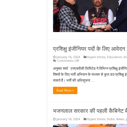
प्रशिक्षु इंजीनियर पदों के लिए आवे
January 16, 2024
biyani times
,
Education
,
In
on
Comments Off
प्रशिक्षु
इंजीनियर
अनुष्का शर्मा एनएचपीसी लिमिटेड ने विभिन्न प्रशिक्षु इंजी
पदों
विषयों के लिए भर्ती अभियान के माध्यम से कुल 89 प्रशि
के
लिए
सकते हैं। भर्ती की अधिसूचना …
आवेदन
22
जनवरी
Read More »
तक
भजनलाल सरकार की पहली कैबिनेट 
January 16, 2024
biyani times
,
India
,
News
,