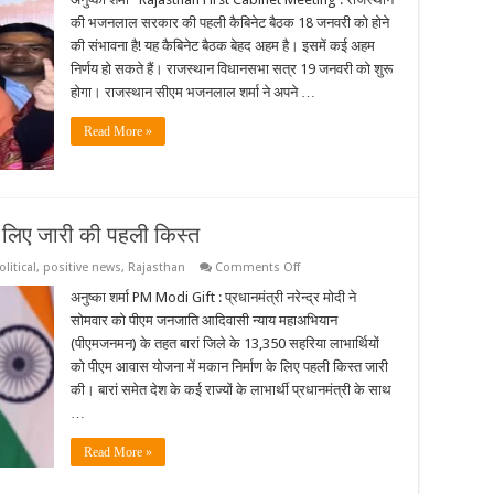
की
की भजनलाल सरकार की पहली कैबिनेट बैठक 18 जनवरी को होने
पहली
कैबिनेट
की संभावना है! यह कैबिनेट बैठक बेहद अहम है। इसमें कई अहम
बैठक
निर्णय हो सकते हैं। राजस्थान विधानसभा सत्र 19 जनवरी को शुरू
18
जनवरी
होगा। राजस्थान सीएम भजनलाल शर्मा ने अपने …
को
Read More »
 लिए जारी की पहली किस्त
on
olitical
,
positive news
,
Rajasthan
Comments Off
पीएम
ने
अनुष्का शर्मा PM Modi Gift : प्रधानमंत्री नरेन्द्र मोदी ने
पीएमजनमन
सोमवार को पीएम जनजाति आदिवासी न्याय महाअभियान
के
तहत
(पीएमजनमन) के तहत बारां जिले के 13,350 सहरिया लाभार्थियों
मकान
को पीएम आवास योजना में मकान निर्माण के लिए पहली किस्त जारी
के
लिए
की। बारां समेत देश के कई राज्यों के लाभार्थी प्रधानमंत्री के साथ
जारी
की
…
पहली
किस्त
Read More »