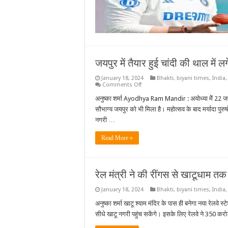
जयपुर में तैयार हुई चांदी की थाल में
January 18, 2024
Bhakti
,
biyani times
,
India
on
Comments Off
जयपुर
में
अनुष्का शर्मा Ayodhya Ram Mandir : अयोध्या मेें 22 जनवर
तैयार
सौभाग्य जयपुर को भी मिला है। महोत्सव के बाद मर्यादा पुर
हुई
चांदी
नगरी …
की
थाल
में
Read More »
लगेगा
भगवान
श्रीराम
को
पहला
रेल मंत्री ने की रींगस से खाटूधाम
भोग
January 18, 2024
Bhakti
,
biyani times
,
India
अनुष्का शर्मा खाटू श्याम मंदिर के पास ही बनेगा नया रेलवे 
सीधे खाटू नगरी पहुंच सकेंगे। इसके लिए रेलवे ने 350 क