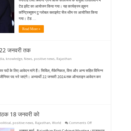
पैनोरोड तथा बियानी ग्रुप ऑफ कॉलेजेज के संयुक्त तत्वावधान में
टेड
टेड इवेंट का आयोजन किया गया। यह कार्यक्रम ह्यूमन
टॉक
का
कॉन्ट्रिब्यूशन टु ग्लोबल क्लाइमेट चेंज थीम पर आयोजित किया
हुआ
आयोजन
गया। टेड …
Read More »
दन 22 जनवरी तक
dia
,
knowledge
,
News
,
positive news
,
Rajasthan
नियर पदों के लिए आवेदन मांगे हैं। सिविल, मैकेनिकल, वित्त और अन्य सहित विभिन्न
क्षु इंजीनियर पद भरे जाएंगे। अभ्यार्थी 22 जनवरी 2024 तक ऑनलाइन आवेदन कर
बैठक 18 जनवरी को
on
political
,
positive news
,
Rajasthan
,
World
Comments Off
भजनलाल
सरकार
अनुष्का शर्मा Rajasthan First Cabinet Meeting : राजस्थान