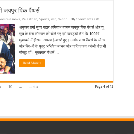
ी जयपुर पिंक पैंथर्स
on
positive news
,
Rajasthan
,
Sports
,
win
,
World
Comments Off
बिग
बी
अनुष्का शर्मा सुपर स्टार अमिताभ बच्चन जयपुर पिंक पैंथर्स और यू
ने
मुंबा के बीच सोमवार को खेले गए प्रो कबड्डी लीग के 1001वें
बढ़ाया
हौसला,
मुकाबले में हौसला अफजाई करते हुए। उनके साथ पैंथर्स के ऑनर
यू
और बिग-बी के पुत्र अभिषेक बच्चन और नातिन नव्या नवेली नंदा भी
मुंबा
से
मौजूद थीं। मुकाबला पैंथर्स …
जीती
जयपुर
पिंक
Read More »
पैंथर्स
»
10
...
Last »
Page 4 of 12