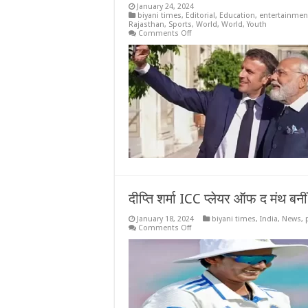
January 24, 2024
biyani times
,
Editorial
,
Education
,
entertainmen
Rajasthan
,
Sports
,
World
,
World
,
Youth
on
Comments Off
मोदी
और
फ्रांस
के
राष्ट्रपति
हवामहल
पर
बैठकर
चाय
पिएंगे:सिटी
पैलेस
और
आमेर
का
किला
भी
देखेंगे,
मैक्रों
दीप्ति शर्मा ICC प्लेयर ऑफ द मंथ बनीं
को
जयपुर
January 18, 2024
biyani times
,
India
,
News
,
घुमाएंगे
on
Comments Off
प्रधानमंत्री
दीप्ति
शर्मा
ICC
प्लेयर
ऑफ
द
मंथ
बनीं