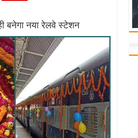
की
रींगस
से
खाटूधाम
तक
ही बनेगा नया रेलवे स्टेशन
16
KM
रेल
लाइन
की
घोषणा