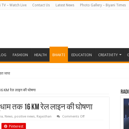
i TV – Watch Live
Contact Us
Latest News
Photo Gallery – Biyani Times
BLOG
FASHION
HEALTH
BHAKTI
EDUCATION
CREATIVITY
G
त जापान रवाना हुई बियानी ग्रु
क 16 KM रेल लाइन की घोषणा
Radi
खाटूधाम तक 16 KM रेल लाइन की घोषणा
on
ia
,
News
,
positive news
,
Rajasthan
Comments Off
रेल
मंत्री
Pinterest
ने