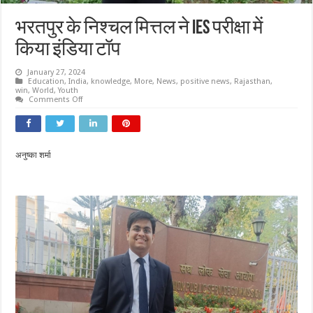
भरतपुर के निश्चल मित्तल ने IES परीक्षा में
किया इंडिया टॉप
January 27, 2024
Education
,
India
,
knowledge
,
More
,
News
,
positive news
,
Rajasthan
,
win
,
World
,
Youth
on
Comments Off
भरतपुर
के
निश्चल
मित्तल
ने
IES
अनुष्का शर्मा
परीक्षा
में
किया
इंडिया
टॉप