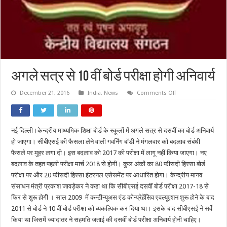
अगले सत्र से 10 वीं बोर्ड परीक्षा होगी अनिवार्य
on
December 21, 2016
India
,
News
Comments Off
अगले
सत्र
से
10
वीं
नई दिल्ली।केन्द्रीय माध्यमिक शिक्षा बोर्ड के स्कूलों में अगले सत्र से दसवीं का बोर्ड अनिवार्य
बोर्ड
परीक्षा
हो जाएगा। सीबीएसई की फैसला लेने वाली गवर्निंग बॉडी ने मंगलवार को बदलाव संबंधी
होगी
अनिवार्य
फैसले पर मुहर लगा दी। इस बदलाव को 2017 की परीक्षा में लागू नहीं किया जाएगा। नए
बदलाव के तहत पहली परीक्षा मार्च 2018 से होगी। कुल अंकों का 80 फीसदी हिस्सा बोर्ड
परीक्षा पर और 20 फीसदी हिस्सा इंटरनल एसेसमेंट पर आधारित होगा। केन्द्रीय मानव
संसाधन मंत्री प्रकाश जावड़ेकर ने कहा था कि सीबीएसई दसवीं बोर्ड परीक्षा 2017-18 से
फिर से शुरू होगी । साल 2009 में कन्टीन्यूअस एंड कोन्प्रेहेंसिव एवल्यूएशन शुरू होने के बाद
2011 से बोर्ड ने 10 वीं बोर्ड परीक्षा को व्यकल्पिक कर दिया था। इसके बाद सीबीएसई ने सर्वे
किया था जिसमें ज्यादातर ने सहमति जताई की दसवीं बोर्ड परीक्षा अनिवार्य होनी चाहिए।