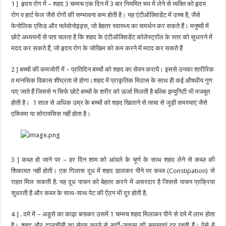
1 ] हृदय रोग में – शहद 3 चम्मच एक दिन में 3 बार नियमित रूप में लेने से व्यक्ति को हृदय
रोग व हार्ट फेल जैसे रोगों की सम्भावना कम होती है। यह एंटीऑक्सिडेंट में उच्च है, जैसे
फेनोलिक एसिड और फ्लेवोनोइड्स, जो बेहतर स्वास्थ्य का समर्थन कर सकते हैं। मनुष्यों में
छोटे अध्ययनों से पता चलता है कि शहद के एंटीऑक्सिडेंट कोलेस्ट्रॉल के स्तर को सुधारने में
मदद कर सकते हैं, जो हृदय रोग के जोखिम को कम करने में मदद कर सकते हैं
2 ] बच्चों की कमजोरी में – प्रतिदिन बच्चों को शहद का सेवन करायें। इससे उनका शारीरिक
व मानसिक विकास शीघ्रता से होगा।शहद में प्राकृतिक मिठास के साथ ही कई औषधीय गुण
पाए जाते हैं जिससे न सिर्फ छोटे बच्चों के शरीर को ऊर्जा मिलती है बल्कि इम्युनिटी भी मजबूत
होती है। 1 साल से अधिक उम्र के बच्चों को शहद खिलाने से त्वचा से जुड़ी समस्याएं जैसे
एक्जिमा या सोरायसिस नहीं होता है।
3 ] कब्ज़ हो जाने पर – हर दिन शाम को आंवले के चूर्ण के साथ शहद लेने से कब्ज़ की
शिकायत नहीं होती। एक गिलास दूध में शहद डालकर पीने पर कब्ज (Constipation) से
राहत मिल सकती है. यह दूध पाचन को बेहतर करने में असरदार है जिससे पाचन प्रक्रिया
सुधरती है और कब्ज के साथ-साथ पेट की ऐंठन भी दूर होती है.
4 ] . दमे में – अडूसे का काढ़ा बनाकर उसमें 1 चम्मच शहद मिलाकर पीने से दमे में लाभ होता
है। शहद और दालचीनी का सेवन करने से सर्दी-जुकाम की समस्याएं दूर रहती हैं। ऐसे में