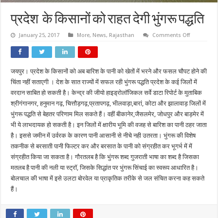
प्रदेश के किसानों को राहत देगी भुंगरू पद्धति
on
January 25, 2017
More
,
News
,
Rajasthan
Comments Off
प्रदेश
के
किसानों
को
राहत
जयपुर। प्रदेश के किसानों को अब बारिश के पानी को खेतों में भरने और फसल चौपट होने की
देगी
भुंगरू
चिंता नहीं सताएगी । देश के सात राज्यों में सफल रही भुंगरू पद्धति प्रदेश के कई जिलों में
पद्धति
वरदान साबित हो सकती है। केन्द्र की जीयो हाइड्रोलॉजिकल सर्वे डाटा रिपोर्ट के मुताबिक
श्रीगंगानगर, हनुमान गढ़, चित्तौड़गढ़,प्रतापगढ़, भीलवाड़ा,बारां, कोटा और झालावाड़ जिलों में
भुंगरू पद्धति से बेहतर परिणाम मिल सकते हैं। वहीं बीकानेर,जैसलमेर, जोधपुर और बाड़मेर में
भी ये लाभदायक हो सकती है। इन जिलों में क्षारीय भूमि की वजह से बारिश का पानी ठहर जाता
है। इससे जमीन में उर्वरक के कारण पानी आसानी से नीचे नही उतरता। भुंगरू की विशेष
तकनीक से बरसाती पानी फिल्टर कर और बरसात के पानी को संग्रहीत कर भूगर्भ में में
संग्रहीत किया जा सकता है। गौरतलब है कि भुंगरू शब्द गुजराती भाषा का शब्द है जिसका
मतलब है पानी की नली या स्ट्रॉ, जिसके सिद्धांत पर भुंगरू सिंचाई का स्वरूप आधारित है।
बोलचाल की भाषा में इसे उलटा बोरवेल या प्राकृतिक तरीके से जल संचित करना कह सकते
हैं।